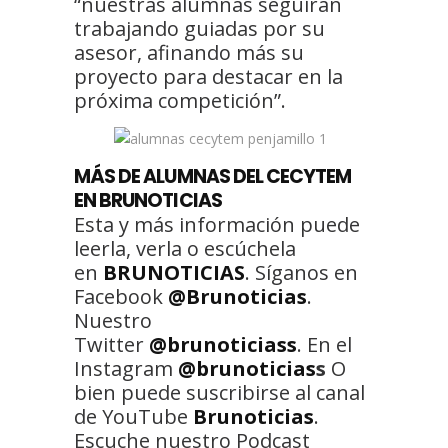
“nuestras alumnas seguirán
trabajando guiadas por su
asesor, afinando más su
proyecto para destacar en la
próxima competición”.
MÁS DE ALUMNAS DEL CECYTEM
EN BRUNOTICIAS
Esta y más información puede
leerla, verla o escúchela
en
BRUNOTICIAS
. Síganos en
Facebook
@Brunoticias
.
Nuestro
Twitter
@brunoticiass
. En el
Instagram
@brunoticias
s
O
bien puede suscribirse al canal
de YouTube
Brunoticias
.
Escuche nuestro Podcast