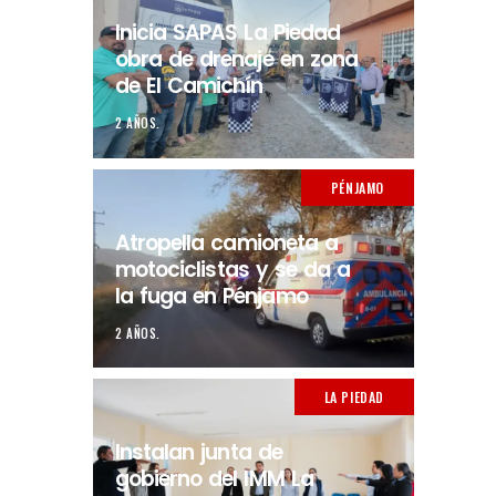
Inicia SAPAS La Piedad
obra de drenaje en zona
de El Camichín
2 AÑOS.
PÉNJAMO
Atropella camioneta a
motociclistas y se da a
la fuga en Pénjamo
2 AÑOS.
LA PIEDAD
Instalan junta de
gobierno del IMM La