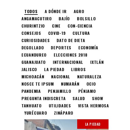
TODOS
A DÓNDE IR
AGRO
ANGAMACUTIRO
BAJÍO
BOLSILLO
CHURINTZIO
CINE
CON-CIENCIA
CONSEJOS
COVID-19
CULTURA
CURIOSIDADES
DATO DE DIETA
DEGOLLADO
DEPORTES
ECONOMÍA
ECUANDUREO
ELECCIONES 2018
GUANAJUATO
INTERNACIONAL
IXTLÁN
JALISCO
LA PIEDAD
LIBROS
MICHOACÁN
NACIONAL
NATURALEZA
NOSCE TE IPSUM
NUMARÁN
OCIO
PANDEMIA
PENJAMILLO
PÉNJAMO
PREGUNTA INDISCRETA
SALUD
SHOW
TANHUATO
UTILIDADES
VISTA HERMOSA
YURÉCUARO
ZINÁPARO
LA PIEDAD