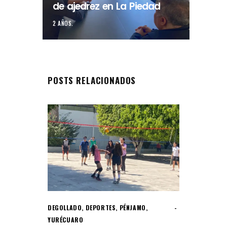
de ajedrez en La Piedad
2 AÑOS.
POSTS RELACIONADOS
DEGOLLADO
,
DEPORTES
,
PÉNJAMO
,
YURÉCUARO