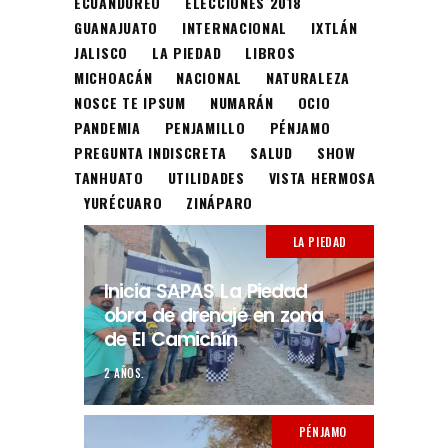
ECUANDUREO
ELECCIONES 2018
GUANAJUATO
INTERNACIONAL
IXTLÁN
JALISCO
LA PIEDAD
LIBROS
MICHOACÁN
NACIONAL
NATURALEZA
NOSCE TE IPSUM
NUMARÁN
OCIO
PANDEMIA
PENJAMILLO
PÉNJAMO
PREGUNTA INDISCRETA
SALUD
SHOW
TANHUATO
UTILIDADES
VISTA HERMOSA
YURÉCUARO
ZINÁPARO
LA PIEDAD
Inicia SAPAS La Piedad
obra de drenaje en zona
de El Camichín
2 AÑOS.
PÉNJAMO