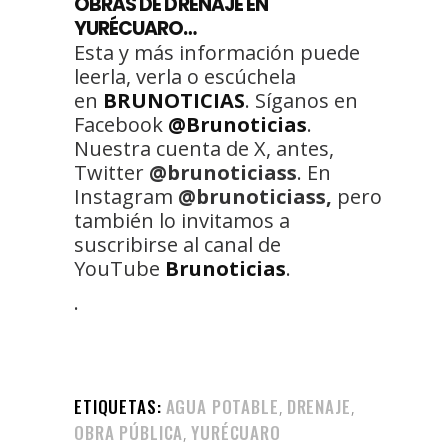
OBRAS DE DRENAJE EN
YURÉCUARO…
Esta y más información puede
leerla, verla o escúchela
en
BRUNOTICIAS
. Síganos en
Facebook
@Brunoticias
.
Nuestra cuenta de X, antes,
Twitter
@brunoticiass
. En
Instagram
@brunoticiass,
pero
también lo invitamos a
suscribirse al canal de
YouTube
Brunoticias
.
.
ETIQUETAS:
AGUA POTABLE
DRENAJE
,
,
OBRA PÚBLICA
YURÉCUARO
,