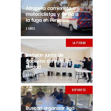
Atropella camioneta a
motociclistas y se da a
la fuga en Pénjamo
2 AÑOS.
LA PIEDAD
Instalan junta de
gobierno del IMM La
Piedad
2 AÑOS.
DEPORTES
Buscan organizar liga