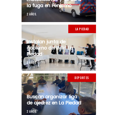
la fuga en Pénjamo
2 AÑOS.
LA PIEDAD
Instalan junta de
gobierno del IMM La
Piedad
2 AÑOS.
DEPORTES
Buscan organizar liga
de ajedrez en La Piedad
2 AÑOS.