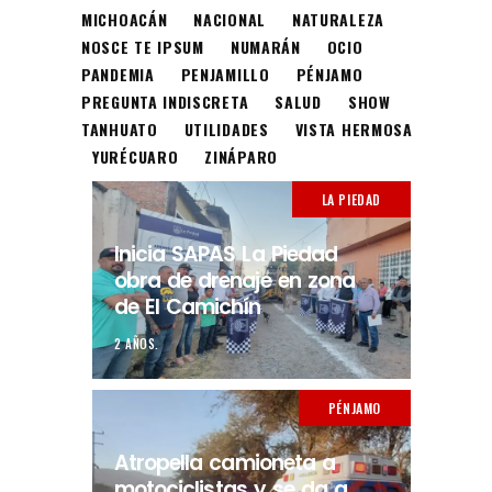
MICHOACÁN
NACIONAL
NATURALEZA
NOSCE TE IPSUM
NUMARÁN
OCIO
PANDEMIA
PENJAMILLO
PÉNJAMO
PREGUNTA INDISCRETA
SALUD
SHOW
TANHUATO
UTILIDADES
VISTA HERMOSA
YURÉCUARO
ZINÁPARO
LA PIEDAD
Inicia SAPAS La Piedad
obra de drenaje en zona
de El Camichín
2 AÑOS.
PÉNJAMO
Atropella camioneta a
motociclistas y se da a