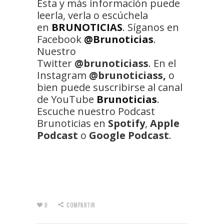
Esta y más información puede
leerla, verla o escúchela
en
BRUNOTICIAS
. Síganos en
Facebook
@Brunoticias
.
Nuestro
Twitter
@brunoticiass
. En el
Instagram
@brunoticiass,
o
bien puede suscribirse al canal
de YouTube
Brunoticias
.
Escuche nuestro Podcast
Brunoticias en
Spotify
,
Apple
Podcast
o
Google Podcast
.
0
COMPARTIR