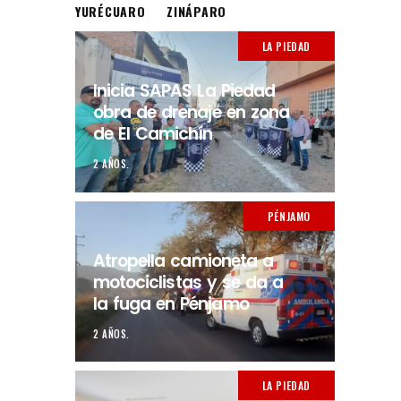
YURÉCUARO
ZINÁPARO
LA PIEDAD
Inicia SAPAS La Piedad
obra de drenaje en zona
de El Camichín
2 AÑOS.
PÉNJAMO
Atropella camioneta a
motociclistas y se da a
la fuga en Pénjamo
2 AÑOS.
LA PIEDAD