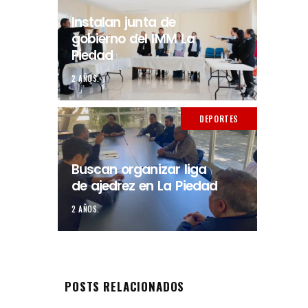
Instalan junta de
gobierno del IMM La
Piedad
2 AÑOS.
DEPORTES
Buscan organizar liga
de ajedrez en La Piedad
2 AÑOS.
POSTS RELACIONADOS