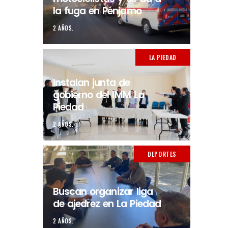
la fuga en Pénjamo
2 AÑOS.
LA PIEDAD
Instalan junta de
gobierno del IMM La
Piedad
2 AÑOS.
DEPORTES
Buscan organizar liga
de ajedrez en La Piedad
2 AÑOS.