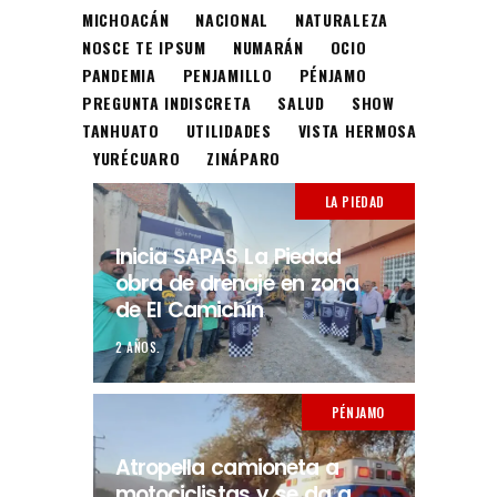
MICHOACÁN
NACIONAL
NATURALEZA
NOSCE TE IPSUM
NUMARÁN
OCIO
PANDEMIA
PENJAMILLO
PÉNJAMO
PREGUNTA INDISCRETA
SALUD
SHOW
TANHUATO
UTILIDADES
VISTA HERMOSA
YURÉCUARO
ZINÁPARO
LA PIEDAD
Inicia SAPAS La Piedad
obra de drenaje en zona
de El Camichín
2 AÑOS.
PÉNJAMO
Atropella camioneta a
motociclistas y se da a