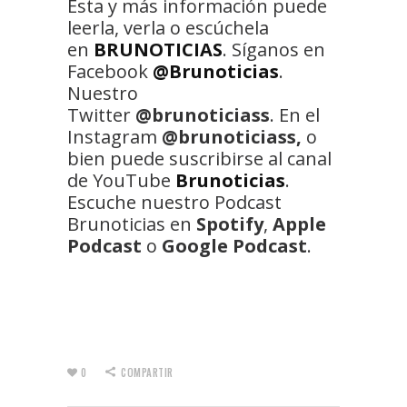
Esta y más información puede
leerla, verla o escúchela
en
BRUNOTICIAS
. Síganos en
Facebook
@Brunoticias
.
Nuestro
Twitter
@brunoticiass
. En el
Instagram
@brunoticiass,
o
bien puede suscribirse al canal
de YouTube
Brunoticias
.
Escuche nuestro Podcast
Brunoticias en
Spotify
,
Apple
Podcast
o
Google Podcast
.
0
COMPARTIR