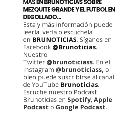
MÁS
EN BRUNOTICIAS SOBRE
MEZQUITE GRANDE Y EL FUTBOL EN
DEGOLLADO…
Esta y más información puede
leerla, verla o escúchela
en
BRUNOTICIAS
. Síganos en
Facebook
@Brunoticias
.
Nuestro
Twitter
@brunoticiass
. En el
Instagram
@brunoticiass,
o
bien puede suscribirse al canal
de YouTube
Brunoticias
.
Escuche nuestro Podcast
Brunoticias en
Spotify
,
Apple
Podcast
o
Google Podcast
.