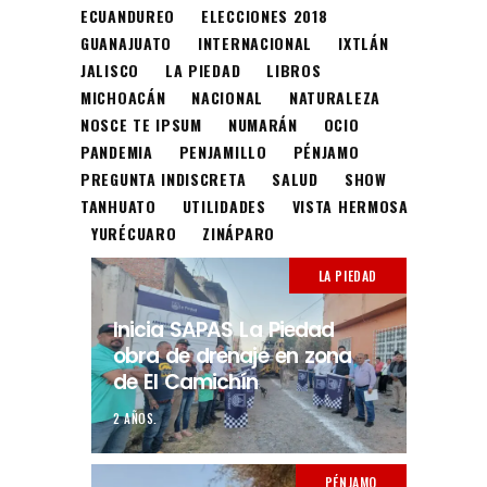
ECUANDUREO
ELECCIONES 2018
GUANAJUATO
INTERNACIONAL
IXTLÁN
JALISCO
LA PIEDAD
LIBROS
MICHOACÁN
NACIONAL
NATURALEZA
NOSCE TE IPSUM
NUMARÁN
OCIO
PANDEMIA
PENJAMILLO
PÉNJAMO
PREGUNTA INDISCRETA
SALUD
SHOW
TANHUATO
UTILIDADES
VISTA HERMOSA
YURÉCUARO
ZINÁPARO
LA PIEDAD
Inicia SAPAS La Piedad
obra de drenaje en zona
de El Camichín
2 AÑOS.
PÉNJAMO