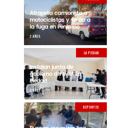
Atropella camioneta a
motociclistas y se da a
la fuga en Pénjamo
2 AÑOS.
LA PIEDAD
Instalan junta de
gobierno del IMM La
Piedad
2 AÑOS.
DEPORTES