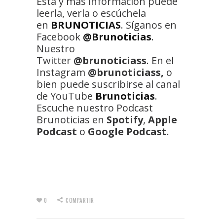
Esta y más información puede
leerla, verla o escúchela
en
BRUNOTICIAS
. Síganos en
Facebook
@Brunoticias
.
Nuestro
Twitter
@brunoticiass
. En el
Instagram
@brunoticiass,
o
bien puede suscribirse al canal
de YouTube
Brunoticias
.
Escuche nuestro Podcast
Brunoticias en
Spotify
,
Apple
Podcast
o
Google Podcast
.
0
COMPARTIR