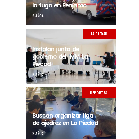
la fuga en Pénjamo
2 AÑOS.
LA PIEDAD
Instalan junta de
gobierno del IMM La
Piedad
2 AÑOS.
DEPORTES
Buscan organizar liga
de ajedrez en La Piedad
2 AÑOS.