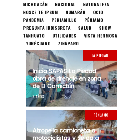
MICHOACÁN
NACIONAL
NATURALEZA
NOSCE TE IPSUM
NUMARÁN
OCIO
PANDEMIA
PENJAMILLO
PÉNJAMO
PREGUNTA INDISCRETA
SALUD
SHOW
TANHUATO
UTILIDADES
VISTA HERMOSA
YURÉCUARO
ZINÁPARO
LA PIEDAD
Inicia SAPAS La Piedad
obra de drenaje en zona
de El Camichín
2 AÑOS.
PÉNJAMO
Atropella camioneta a
motociclistas y se da a