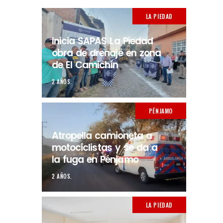
LA PIEDAD
Inicia SAPAS La Piedad
obra de drenaje en zona
de El Camichín
2 AÑOS.
PÉNJAMO
Atropella camioneta a
motociclistas y se da a
la fuga en Pénjamo
2 AÑOS.
LA PIEDAD