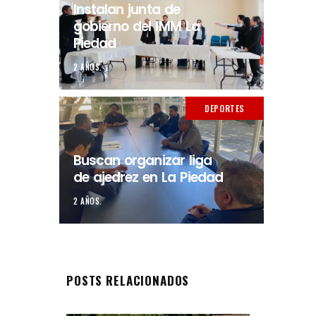
Instalan junta de
gobierno del IMM La
Piedad
2 AÑOS.
DEPORTES
Buscan organizar liga
de ajedrez en La Piedad
2 AÑOS.
POSTS RELACIONADOS