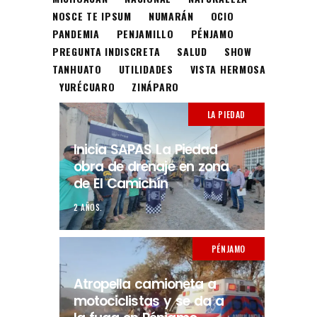
NOSCE TE IPSUM
NUMARÁN
OCIO
PANDEMIA
PENJAMILLO
PÉNJAMO
PREGUNTA INDISCRETA
SALUD
SHOW
TANHUATO
UTILIDADES
VISTA HERMOSA
YURÉCUARO
ZINÁPARO
LA PIEDAD
Inicia SAPAS La Piedad
obra de drenaje en zona
de El Camichín
2 AÑOS.
PÉNJAMO
Atropella camioneta a
motociclistas y se da a