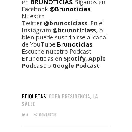
en
BRUNOTICIAS
. Síganos en
Facebook
@Brunoticias
.
Nuestro
Twitter
@brunoticiass
. En el
Instagram
@brunoticiass,
o
bien puede suscribirse al canal
de YouTube
Brunoticias
.
Escuche nuestro Podcast
Brunoticias en
Spotify
,
Apple
Podcast
o
Google Podcast
ETIQUETAS:
COPA PRESIDENCIA
LA
,
SALLE
0
COMPARTIR