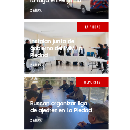
la fuga en Pénjamo
2 AÑOS.
LA PIEDAD
Instalan junta de
gobierno del IMM La
Piedad
2 AÑOS.
DEPORTES
Buscan organizar liga
de ajedrez en La Piedad
2 AÑOS.