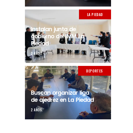
LA PIEDAD
Instalan junta de
gobierno del IMM La
Piedad
2 AÑOS.
DEPORTES
Buscan organizar liga
de ajedrez en La Piedad
2 AÑOS.