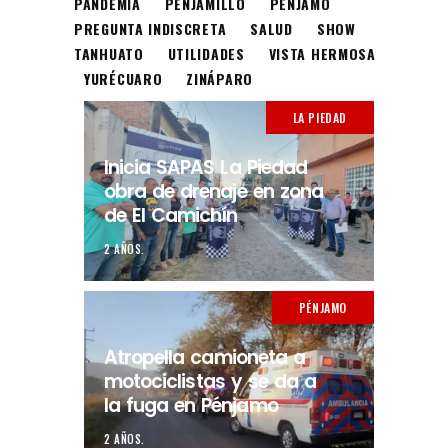
PANDEMIA
PENJAMILLO
PÉNJAMO
PREGUNTA INDISCRETA
SALUD
SHOW
TANHUATO
UTILIDADES
VISTA HERMOSA
YURÉCUARO
ZINÁPARO
LA PIEDAD
Inicia SAPAS La Piedad
obra de drenaje en zona
de El Camichín
2 AÑOS.
PÉNJAMO
Atropella camioneta a
motociclistas y se da a
la fuga en Pénjamo
2 AÑOS.