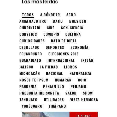
Las más leídas
TODOS
A DÓNDE IR
AGRO
ANGAMACUTIRO
BAJÍO
BOLSILLO
CHURINTZIO
CINE
CON-CIENCIA
CONSEJOS
COVID-19
CULTURA
CURIOSIDADES
DATO DE DIETA
DEGOLLADO
DEPORTES
ECONOMÍA
ECUANDUREO
ELECCIONES 2018
GUANAJUATO
INTERNACIONAL
IXTLÁN
JALISCO
LA PIEDAD
LIBROS
MICHOACÁN
NACIONAL
NATURALEZA
NOSCE TE IPSUM
NUMARÁN
OCIO
PANDEMIA
PENJAMILLO
PÉNJAMO
PREGUNTA INDISCRETA
SALUD
SHOW
TANHUATO
UTILIDADES
VISTA HERMOSA
YURÉCUARO
ZINÁPARO
LA PIEDAD