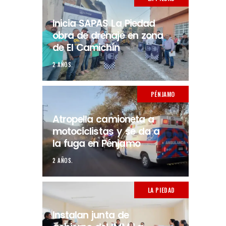
Inicia SAPAS La Piedad
obra de drenaje en zona
de El Camichín
2 AÑOS.
PÉNJAMO
Atropella camioneta a
motociclistas y se da a
la fuga en Pénjamo
2 AÑOS.
LA PIEDAD
Instalan junta de