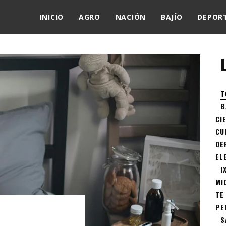
INICIO
AGRO
NACIÓN
BAJÍO
DEPOR
T
B
CI
CU
DE
EL
I
MI
TE
PE
S