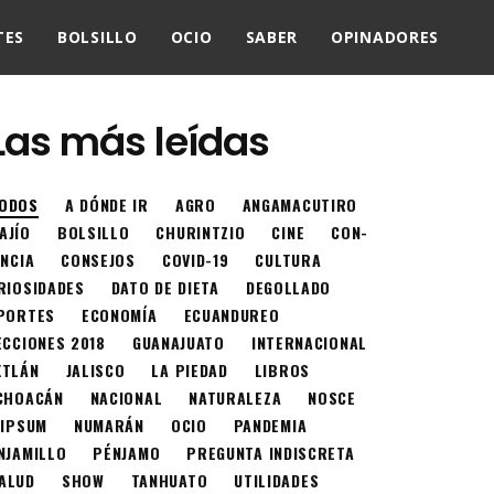
TES
BOLSILLO
OCIO
SABER
OPINADORES
Las más leídas
ODOS
A DÓNDE IR
AGRO
ANGAMACUTIRO
AJÍO
BOLSILLO
CHURINTZIO
CINE
CON-
ENCIA
CONSEJOS
COVID-19
CULTURA
RIOSIDADES
DATO DE DIETA
DEGOLLADO
PORTES
ECONOMÍA
ECUANDUREO
ECCIONES 2018
GUANAJUATO
INTERNACIONAL
XTLÁN
JALISCO
LA PIEDAD
LIBROS
CHOACÁN
NACIONAL
NATURALEZA
NOSCE
 IPSUM
NUMARÁN
OCIO
PANDEMIA
NJAMILLO
PÉNJAMO
PREGUNTA INDISCRETA
ALUD
SHOW
TANHUATO
UTILIDADES