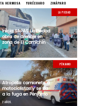
STA HERMOSA
YURÉCUARO
ZINÁPARO
LA PIEDAD
Inicia SAPAS La Piedad
obra de drenaje en
zona de El Camichín
2 AÑOS.
PÉNJAMO
Atropella camioneta a
motociclistas y se da
a la fuga en Pénjamo
2 AÑOS.