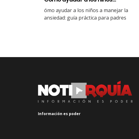
ómo ayudar a los niños a manejar la
ansiedad: guía práctica para padres
Información es poder