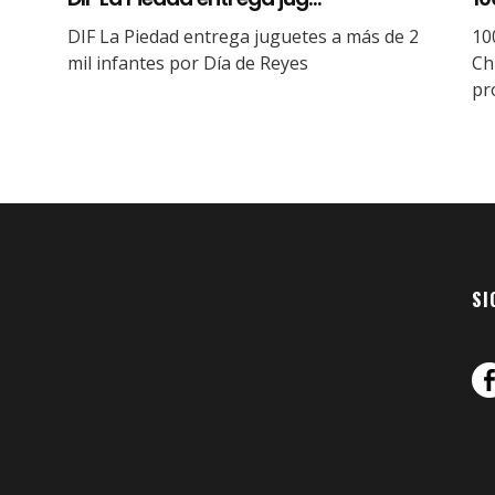
DIF La Piedad entrega juguetes a más de 2
10
mil infantes por Día de Reyes
Ch
pr
SI