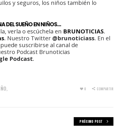
ilos y seguros, los niños también lo
NA DEL SUEÑO EN NIÑOS…
la, verla o escúchela en
BRUNOTICIAS
.
as
. Nuestro Twitter
@brunoticiass
. En el
 puede suscribirse al canal de
uestro Podcast Brunoticias
gle Podcast
.
EÑO
,
0
COMPARTIR
PRÓXIMO POST