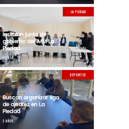
LA PIEDAD
Instalan junta de
gobierno del IMM La
Piedad
2 AÑOS.
DEPORTES
Buscan organizar liga
de ajedrez en La
Piedad
2 AÑOS.