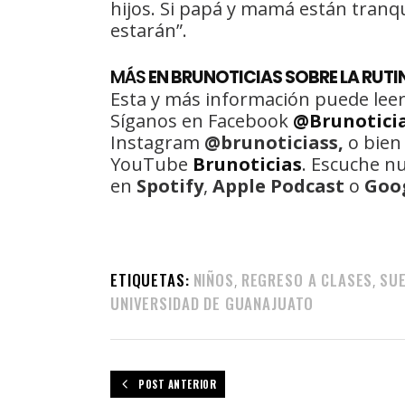
hijos. Si papá y mamá están tranqu
estarán”.
MÁS
EN BRUNOTICIAS SOBRE LA RUTI
Esta y más información puede leer
Síganos en Facebook
@Brunotici
Instagram
@brunoticiass,
o bien
YouTube
Brunoticias
. Escuche n
en
Spotify
,
Apple Podcast
o
Goo
ETIQUETAS:
NIÑOS
REGRESO A CLASES
SU
,
,
UNIVERSIDAD DE GUANAJUATO
POST ANTERIOR