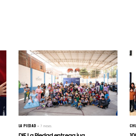
LA PIEDAD
CH
7 meses.
DIF La Piedad entrega jug...
10