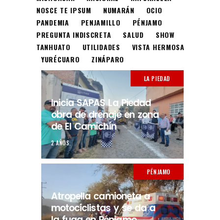
NOSCE TE IPSUM
NUMARÁN
OCIO
PANDEMIA
PENJAMILLO
PÉNJAMO
PREGUNTA INDISCRETA
SALUD
SHOW
TANHUATO
UTILIDADES
VISTA HERMOSA
YURÉCUARO
ZINÁPARO
LA PIEDAD
Inicia SAPAS La Piedad
obra de drenaje en zona
de El Camichín
2 AÑOS.
PÉNJAMO
Atropella camioneta a
motociclistas y se da a
la fuga en Pénjamo