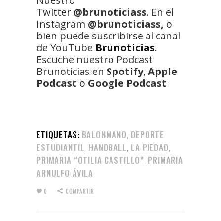
Nuestro
Twitter
@brunoticiass
. En el
Instagram
@brunoticiass,
o
bien puede suscribirse al canal
de YouTube
Brunoticias
.
Escuche nuestro Podcast
Brunoticias en
Spotify
,
Apple
Podcast
o
Google Podcast
ETIQUETAS:
BALONMANO
DEPORTE
,
ESTUDIANTIL
HANDBALL
LA PIEDAD
,
,
,
PRIMARIA “OTILIA CASTILLO”
PRIMARIA
,
ARNULFO ÁVILA
0
COMPARTIR