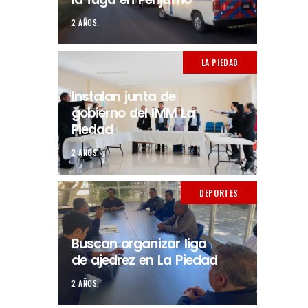
2 AÑOS.
LA PIEDAD
Instalan junta de
gobierno del IMM La
Piedad
2 AÑOS.
DEPORTES
Buscan organizar liga
de ajedrez en La Piedad
2 AÑOS.