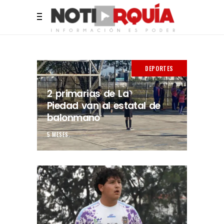
DEPORTES
2 primarias de La
Piedad van al estatal de
balonmano
5 MESES.