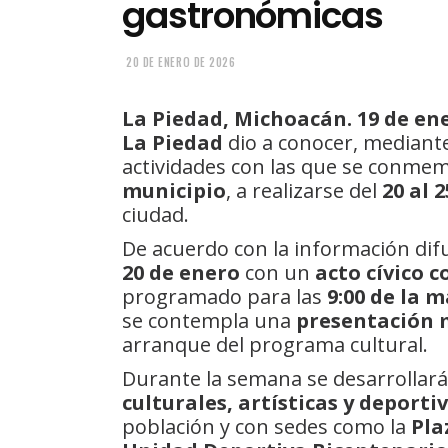
gastronómicas
20 DE ENERO DE 2026
La Piedad, Michoacán. 19 de ene
La Piedad
dio a conocer, mediant
actividades con las que se conme
municipio
, a realizarse del
20 al 
ciudad.
De acuerdo con la información difun
20 de enero
con un
acto cívico
programado para las
9:00 de la 
se contempla una
presentación 
arranque del programa cultural.
Durante la semana se desarrollar
culturales, artísticas y deporti
población y con sedes como la
Pla