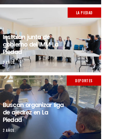
LA PIEDAD
Instalan junta de
gobierno del IMM La
Piedad
2 AÑOS.
DEPORTES
Buscan organizar liga
de ajedrez en La
Piedad
2 AÑOS.