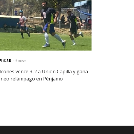
PIEDAD
5 meses.
lcones vence 3-2 a Unión Capilla y gana
rneo relámpago en Pénjamo