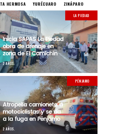
STA HERMOSA
YURÉCUARO
ZINÁPARO
LA PIEDAD
Inicia SAPAS La Piedad
obra de drenaje en
zona de El Camichín
2 AÑOS.
PÉNJAMO
Atropella camioneta a
motociclistas y se da
a la fuga en Pénjamo
2 AÑOS.