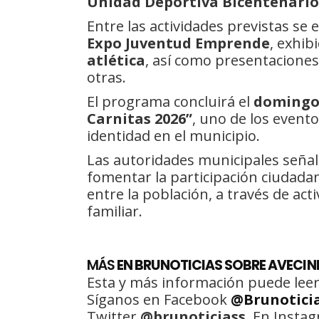
Unidad Deportiva Bicentenario
Entre las actividades previstas s
Expo Juventud Emprende
, exhib
atlética
, así como presentaciones
otras.
El programa concluirá el
domingo 
Carnitas 2026”
, uno de los event
identidad en el municipio.
Las autoridades municipales señal
fomentar la participación ciudadan
entre la población, a través de acti
familiar.
MÁS
EN BRUNOTICIAS SOBRE AVECIND
Esta y más información puede leer
Síganos en Facebook
@Brunotici
Twitter
@brunoticiass
. En Insta