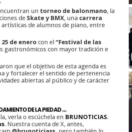
.
e encuentran un
torneo de balonmano
, la
iciones de
Skate y BMX
, una
carrera
 artísticas de alumnos de piano, entre
25 de enero
con el
“Festival de las
os gastronómicos con mayor tradición e
aron que el objetivo de esta agenda es
a y fortalecer el sentido de pertenencia
vidades abiertas al público y de carácter
AMIENTO DE LA PIEDAD …
la, verla o escúchela en
BRUNOTICIAS
.
as
. Nuestra cuenta de X, antes,
gram
@brunoticiass,
pero también lo