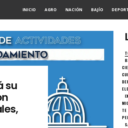
INICIO
AGRO
NACIÓN
BAJÍO
DEPOR
T
B
CI
CU
á su
DE
EL
on
I
MI
les,
TE
PE
S