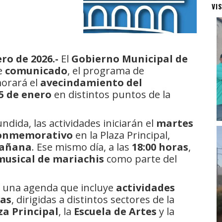
VI
ro de 2026.-
El
Gobierno Municipal de
e
comunicado
, el programa de
morará el
avecindamiento del
25 de enero
en distintos puntos de la
dida, las actividades iniciarán el
martes
 conmemorativo
en la Plaza Principal,
mañana
. Ese mismo día, a las
18:00 horas
,
musical de mariachis
como parte del
á una agenda que incluye
actividades
vas
, dirigidas a distintos sectores de la
za Principal
, la
Escuela de Artes
y la