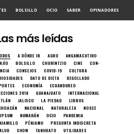
TES
BOLSILLO
OCIO
SABER
OPINADORES
Las más leídas
ODOS
A DÓNDE IR
AGRO
ANGAMACUTIRO
AJÍO
BOLSILLO
CHURINTZIO
CINE
CON-
ENCIA
CONSEJOS
COVID-19
CULTURA
RIOSIDADES
DATO DE DIETA
DEGOLLADO
PORTES
ECONOMÍA
ECUANDUREO
ECCIONES 2018
GUANAJUATO
INTERNACIONAL
XTLÁN
JALISCO
LA PIEDAD
LIBROS
CHOACÁN
NACIONAL
NATURALEZA
NOSCE
 IPSUM
NUMARÁN
OCIO
PANDEMIA
NJAMILLO
PÉNJAMO
PREGUNTA INDISCRETA
ALUD
SHOW
TANHUATO
UTILIDADES