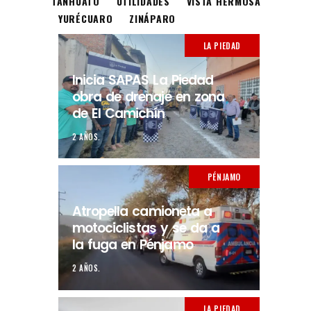
TANHUATO
UTILIDADES
VISTA HERMOSA
YURÉCUARO
ZINÁPARO
LA PIEDAD
Inicia SAPAS La Piedad
obra de drenaje en zona
de El Camichín
2 AÑOS.
PÉNJAMO
Atropella camioneta a
motociclistas y se da a
la fuga en Pénjamo
2 AÑOS.
LA PIEDAD