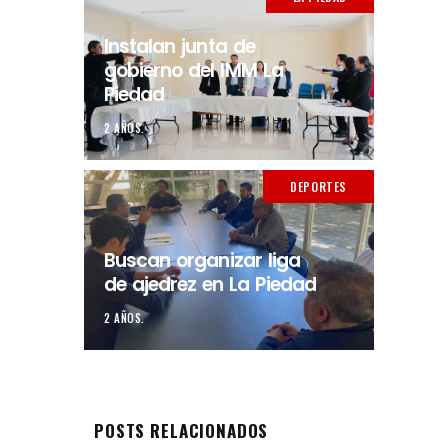
Instalan junta de
gobierno del IMM La
Piedad
2 AÑOS.
DEPORTES
Buscan organizar liga
de ajedrez en La Piedad
2 AÑOS.
POSTS RELACIONADOS