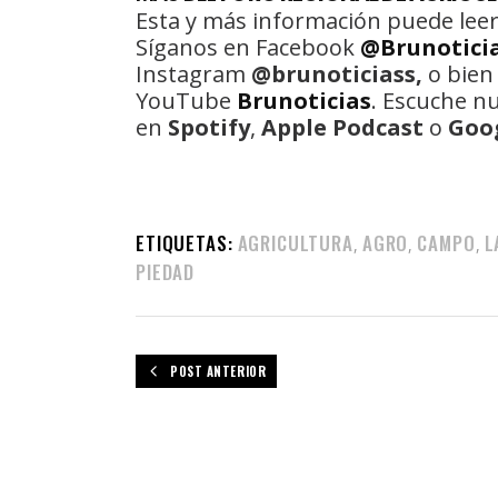
Esta y más información puede leer
Síganos en Facebook
@Brunotici
Instagram
@brunoticiass,
o bien
YouTube
Brunoticias
. Escuche n
en
Spotify
,
Apple Podcast
o
Goo
ETIQUETAS:
AGRICULTURA
AGRO
CAMPO
L
,
,
,
PIEDAD
POST ANTERIOR