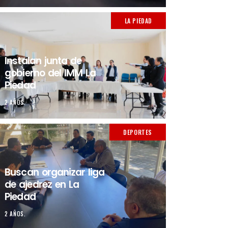
LA PIEDAD
Instalan junta de
gobierno del IMM La
Piedad
2 AÑOS.
DEPORTES
Buscan organizar liga
de ajedrez en La
Piedad
2 AÑOS.