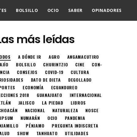
TES
BOLSILLO
OCIO
SABER
OPINADORES
Las más leídas
ODOS
A DÓNDE IR
AGRO
ANGAMACUTIRO
AJÍO
BOLSILLO
CHURINTZIO
CINE
CON-
ENCIA
CONSEJOS
COVID-19
CULTURA
RIOSIDADES
DATO DE DIETA
DEGOLLADO
PORTES
ECONOMÍA
ECUANDUREO
ECCIONES 2018
GUANAJUATO
INTERNACIONAL
XTLÁN
JALISCO
LA PIEDAD
LIBROS
CHOACÁN
NACIONAL
NATURALEZA
NOSCE
 IPSUM
NUMARÁN
OCIO
PANDEMIA
NJAMILLO
PÉNJAMO
PREGUNTA INDISCRETA
ALUD
SHOW
TANHUATO
UTILIDADES