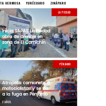
STA HERMOSA
YURÉCUARO
ZINÁPARO
LA PIEDAD
Inicia SAPAS La Piedad
obra de drenaje en
zona de El Camichín
2 AÑOS.
PÉNJAMO
Atropella camioneta a
motociclistas y se da
a la fuga en Pénjamo
2 AÑOS.