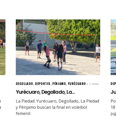
DEGOLLADO
,
DEPORTES
,
PÉNJAMO
,
YURÉCUARO
DE
5 meses.
Yurécuaro, Degollado, La...
Ju
o
La Piedad: Yurécuaro, Degollado, La Piedad
Po
a
y Pénjamo buscan la final en voleibol
18
femenil
ju