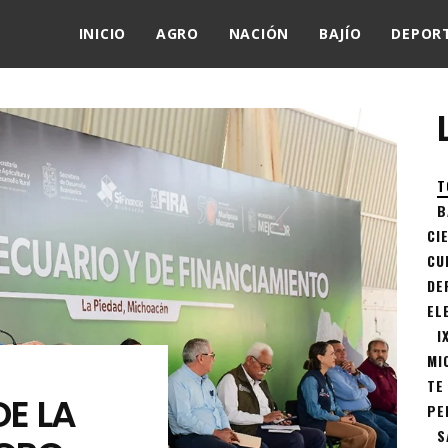
INICIO
AGRO
NACIÓN
BAJÍO
DEPOR
T
B
CI
CU
DE
EL
I
MI
TE
E LA
PE
S