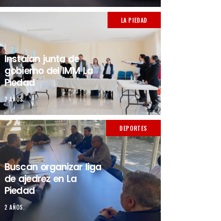
LA PIEDAD
Instalan junta de
gobierno del IMM La
Piedad
2 AÑOS.
DEPORTES
Buscan organizar liga
de ajedrez en La
Piedad
2 AÑOS.