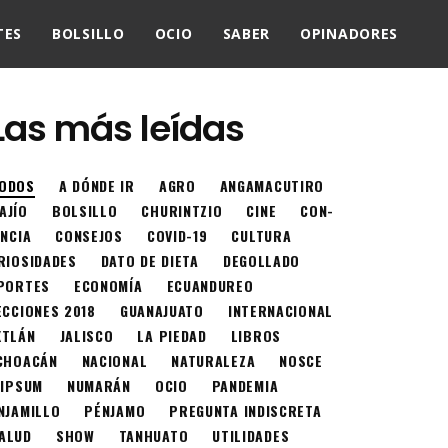
TES
BOLSILLO
OCIO
SABER
OPINADORES
Las más leídas
ODOS
A DÓNDE IR
AGRO
ANGAMACUTIRO
AJÍO
BOLSILLO
CHURINTZIO
CINE
CON-
ENCIA
CONSEJOS
COVID-19
CULTURA
RIOSIDADES
DATO DE DIETA
DEGOLLADO
PORTES
ECONOMÍA
ECUANDUREO
ECCIONES 2018
GUANAJUATO
INTERNACIONAL
XTLÁN
JALISCO
LA PIEDAD
LIBROS
CHOACÁN
NACIONAL
NATURALEZA
NOSCE
 IPSUM
NUMARÁN
OCIO
PANDEMIA
NJAMILLO
PÉNJAMO
PREGUNTA INDISCRETA
ALUD
SHOW
TANHUATO
UTILIDADES