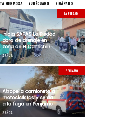
STA HERMOSA
YURÉCUARO
ZINÁPARO
LA PIEDAD
Inicia SAPAS La Piedad
obra de drenaje en
zona de El Camichín
2 AÑOS.
PÉNJAMO
Atropella camioneta a
motociclistas y se da
a la fuga en Pénjamo
2 AÑOS.