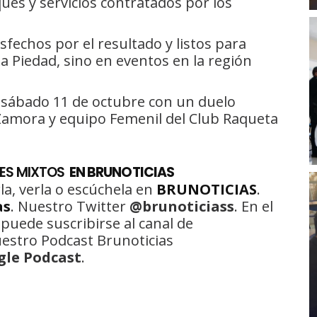
ques y servicios contratados por los
sfechos por el resultado y listos para
a Piedad, sino en eventos en la región
 sábado 11 de octubre con un duelo
Zamora y equipo Femenil del Club Raqueta
LES MIXTOS
EN BRUNOTICIAS
la, verla o escúchela en
BRUNOTICIAS
.
as
. Nuestro Twitter
@brunoticiass
. En el
 puede suscribirse al canal de
uestro Podcast Brunoticias
gle Podcast
.