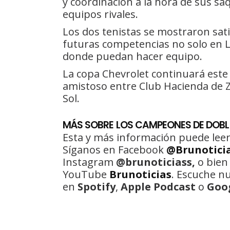
y coordinación a la hora de sus sa
equipos rivales.
Los dos tenistas se mostraron sati
futuras competencias no solo en L
donde puedan hacer equipo.
La copa Chevrolet continuará este
amistoso entre Club Hacienda de 
Sol.
MÁS SOBRE LOS CAMPEONES DE DOB
Esta y más información puede leer
Síganos en Facebook
@Brunotici
Instagram
@brunoticiass,
o bien
YouTube
Brunoticias
. Escuche n
en
Spotify
,
Apple Podcast
o
Goo