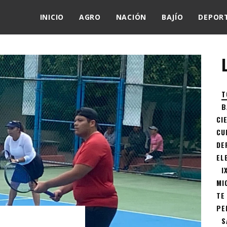
INICIO
AGRO
NACIÓN
BAJÍO
DEPOR
T
B
CI
CU
DE
EL
I
MI
TE
PE
S