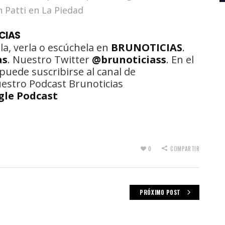
n Patti en La Piedad
CIAS
la, verla o escúchela en
BRUNOTICIAS
.
as
. Nuestro Twitter
@brunoticiass
. En el
puede suscribirse al canal de
uestro Podcast Brunoticias
gle Podcast
0
COMPARTIR
PRÓXIMO POST