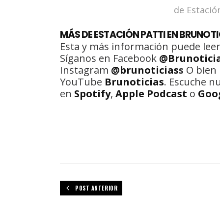
de Estació
MÁS DE ESTACIÓN PATTI EN BRUNOTI
Esta y más información puede leer
Síganos en Facebook
@Brunotici
Instagram
@brunoticias
s
O bien 
YouTube
Brunoticias
. Escuche n
en
Spotify
,
Apple Podcast
o
Goo
POST ANTERIOR