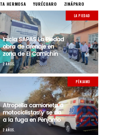
STA HERMOSA
YURÉCUARO
ZINÁPARO
LA PIEDAD
Inicia SAPAS La Piedad
obra de drenaje en
zona de El Camichín
2 AÑOS.
PÉNJAMO
Atropella camioneta a
motociclistas y se da
a la fuga en Pénjamo
2 AÑOS.