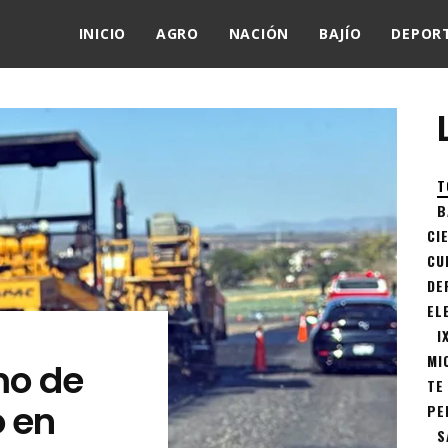
INICIO
AGRO
NACIÓN
BAJÍO
DEPOR
T
B
CI
CU
DE
EL
I
MI
mo de
TE
o en
PE
S