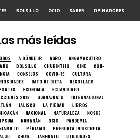
TES
BOLSILLO
OCIO
SABER
OPINADORES
Las más leídas
ODOS
A DÓNDE IR
AGRO
ANGAMACUTIRO
AJÍO
BOLSILLO
CHURINTZIO
CINE
CON-
ENCIA
CONSEJOS
COVID-19
CULTURA
RIOSIDADES
DATO DE DIETA
DEGOLLADO
PORTES
ECONOMÍA
ECUANDUREO
ECCIONES 2018
GUANAJUATO
INTERNACIONAL
XTLÁN
JALISCO
LA PIEDAD
LIBROS
CHOACÁN
NACIONAL
NATURALEZA
NOSCE
 IPSUM
NUMARÁN
OCIO
PANDEMIA
NJAMILLO
PÉNJAMO
PREGUNTA INDISCRETA
ALUD
SHOW
TANHUATO
UTILIDADES