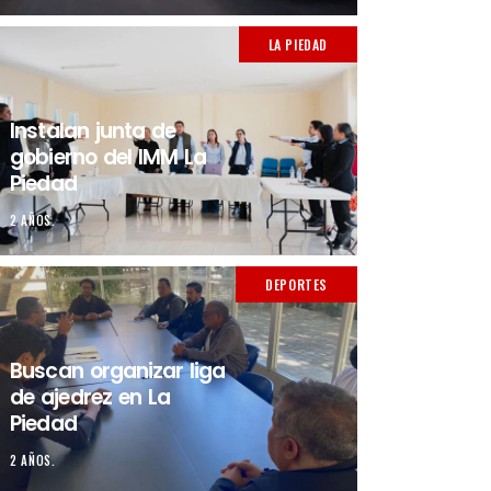
LA PIEDAD
Instalan junta de
gobierno del IMM La
Piedad
2 AÑOS.
DEPORTES
Buscan organizar liga
de ajedrez en La
Piedad
2 AÑOS.