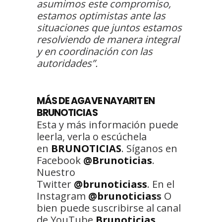
asumimos este compromiso,
estamos optimistas ante las
situaciones que juntos estamos
resolviendo de manera integral
y en coordinación con las
autoridades”.
MÁS DE AGAVE NAYARIT EN
BRUNOTICIAS
Esta y más información puede
leerla, verla o escúchela
en
BRUNOTICIAS
. Síganos en
Facebook
@Brunoticias
.
Nuestro
Twitter
@brunoticiass
. En el
Instagram
@brunoticias
s
O
bien puede suscribirse al canal
de YouTube
Brunoticias
.