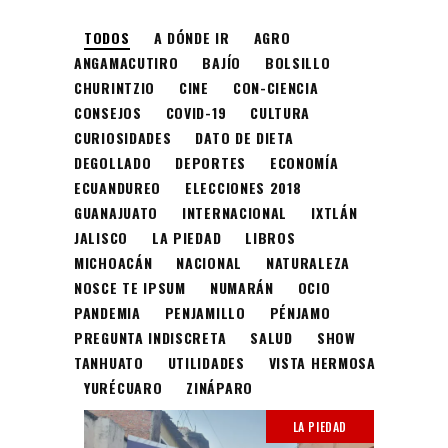
TODOS
A DÓNDE IR
AGRO
ANGAMACUTIRO
BAJÍO
BOLSILLO
CHURINTZIO
CINE
CON-CIENCIA
CONSEJOS
COVID-19
CULTURA
CURIOSIDADES
DATO DE DIETA
DEGOLLADO
DEPORTES
ECONOMÍA
ECUANDUREO
ELECCIONES 2018
GUANAJUATO
INTERNACIONAL
IXTLÁN
JALISCO
LA PIEDAD
LIBROS
MICHOACÁN
NACIONAL
NATURALEZA
NOSCE TE IPSUM
NUMARÁN
OCIO
PANDEMIA
PENJAMILLO
PÉNJAMO
PREGUNTA INDISCRETA
SALUD
SHOW
TANHUATO
UTILIDADES
VISTA HERMOSA
YURÉCUARO
ZINÁPARO
LA PIEDAD