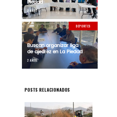
Piedad
2 AÑOS.
DEPORTES
Buscan organizar liga
de ajedrez en La Piedad
2 AÑOS.
POSTS RELACIONADOS