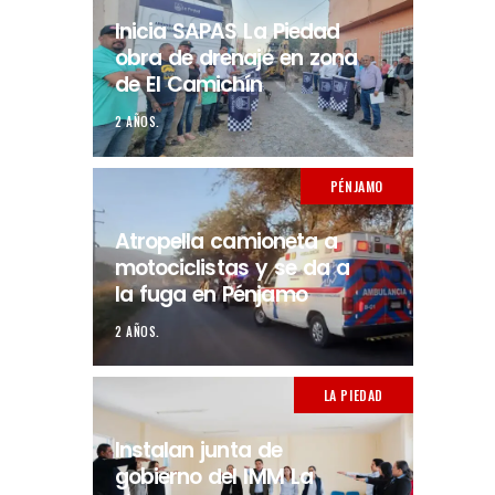
Inicia SAPAS La Piedad
obra de drenaje en zona
de El Camichín
2 AÑOS.
PÉNJAMO
Atropella camioneta a
motociclistas y se da a
la fuga en Pénjamo
2 AÑOS.
LA PIEDAD
Instalan junta de
gobierno del IMM La