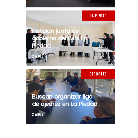
LA PIEDAD
Instalan junta de
gobierno del IMM La
Piedad
2 AÑOS.
DEPORTES
Buscan organizar liga
de ajedrez en La Piedad
2 AÑOS.