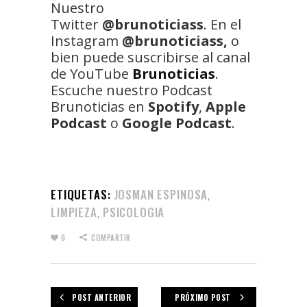
Nuestro
Twitter
@brunoticiass
. En el
Instagram
@brunoticiass,
o
bien puede suscribirse al canal
de YouTube
Brunoticias
.
Escuche nuestro Podcast
Brunoticias en
Spotify
,
Apple
Podcast
o
Google Podcast
.
ETIQUETAS:
JOSMAN ESPINOSA
,
LIMPIEZA
PSICOLOGIA
,
0
COMPARTIR
POST ANTERIOR
PRÓXIMO POST