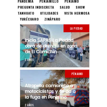
PANDEMIA
PENJAMILLO
PÉNJAMO
PREGUNTA INDISCRETA
SALUD
SHOW
TANHUATO
UTILIDADES
VISTA HERMOSA
YURÉCUARO
ZINÁPARO
LA PIEDAD
Inicia SAPAS La Piedad
obra de drenaje en zona
de El Camichín
2 AÑOS.
PÉNJAMO
Atropella camioneta a
motociclistas y se da a
la fuga en Pénjamo
2 AÑOS.