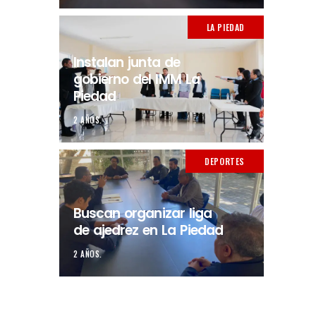
LA PIEDAD
Instalan junta de
gobierno del IMM La
Piedad
2 AÑOS.
DEPORTES
Buscan organizar liga
de ajedrez en La Piedad
2 AÑOS.