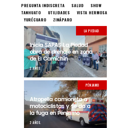
PREGUNTA INDISCRETA
SALUD
SHOW
TANHUATO
UTILIDADES
VISTA HERMOSA
YURÉCUARO
ZINÁPARO
LA PIEDAD
Inicia SAPAS La Piedad
obra de drenaje en zona
de El Camichín
2 AÑOS.
PÉNJAMO
Atropella camioneta a
motociclistas y se da a
la fuga en Pénjamo
2 AÑOS.