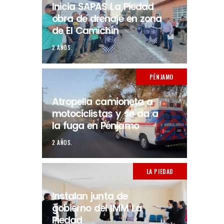
Inicia SAPAS La Piedad
obra de drenaje en zona
de El Camichín
2 AÑOS.
PÉNJAMO
Atropella camioneta a
motociclistas y se da a
la fuga en Pénjamo
2 AÑOS.
LA PIEDAD
Instalan junta de
gobierno del IMM La
Piedad