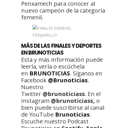
Penxamech para conocer al
nuevo campeón de la categoría
femenil.
MÁS DE LAS FINALES Y DEPORTES
EN BRUNOTICIAS
Esta y más información puede
leerla, verla o escúchela
en
BRUNOTICIAS
. Síganos en
Facebook
@Brunoticias
.
Nuestro
Twitter
@brunoticiass
. En el
Instagram
@brunoticiass,
o
bien puede suscribirse al canal
de YouTube
Brunoticias
.
Escuche nuestro Podcast