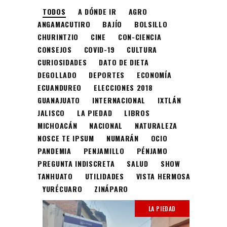
TODOS
A DÓNDE IR
AGRO
ANGAMACUTIRO
BAJÍO
BOLSILLO
CHURINTZIO
CINE
CON-CIENCIA
CONSEJOS
COVID-19
CULTURA
CURIOSIDADES
DATO DE DIETA
DEGOLLADO
DEPORTES
ECONOMÍA
ECUANDUREO
ELECCIONES 2018
GUANAJUATO
INTERNACIONAL
IXTLÁN
JALISCO
LA PIEDAD
LIBROS
MICHOACÁN
NACIONAL
NATURALEZA
NOSCE TE IPSUM
NUMARÁN
OCIO
PANDEMIA
PENJAMILLO
PÉNJAMO
PREGUNTA INDISCRETA
SALUD
SHOW
TANHUATO
UTILIDADES
VISTA HERMOSA
YURÉCUARO
ZINÁPARO
LA PIEDAD