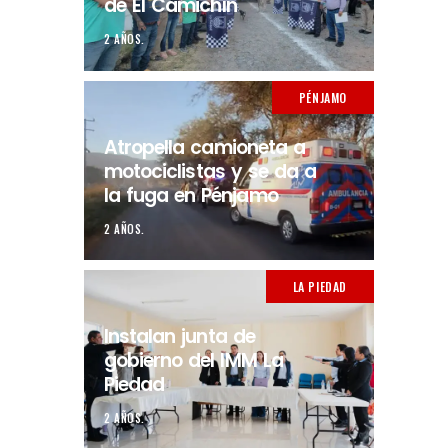
de El Camichín
2 AÑOS.
PÉNJAMO
Atropella camioneta a
motociclistas y se da a
la fuga en Pénjamo
2 AÑOS.
LA PIEDAD
Instalan junta de
gobierno del IMM La
Piedad
2 AÑOS.