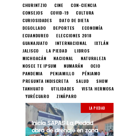
CHURINTZIO
CINE
CON-CIENCIA
CONSEJOS
COVID-19
CULTURA
CURIOSIDADES
DATO DE DIETA
DEGOLLADO
DEPORTES
ECONOMÍA
ECUANDUREO
ELECCIONES 2018
GUANAJUATO
INTERNACIONAL
IXTLÁN
JALISCO
LA PIEDAD
LIBROS
MICHOACÁN
NACIONAL
NATURALEZA
NOSCE TE IPSUM
NUMARÁN
OCIO
PANDEMIA
PENJAMILLO
PÉNJAMO
PREGUNTA INDISCRETA
SALUD
SHOW
TANHUATO
UTILIDADES
VISTA HERMOSA
YURÉCUARO
ZINÁPARO
LA PIEDAD
Inicia SAPAS La Piedad
obra de drenaje en zona