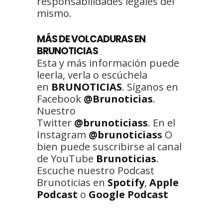
responsabilidades legales del
mismo.
MÁS DE VOLCADURAS EN
BRUNOTICIAS
Esta y más información puede
leerla, verla o escúchela
en
BRUNOTICIAS
. Síganos en
Facebook
@Brunoticias
.
Nuestro
Twitter
@brunoticiass
. En el
Instagram
@brunoticias
s
O
bien puede suscribirse al canal
de YouTube
Brunoticias
.
Escuche nuestro Podcast
Brunoticias en
Spotify
,
Apple
Podcast
o
Google Podcast