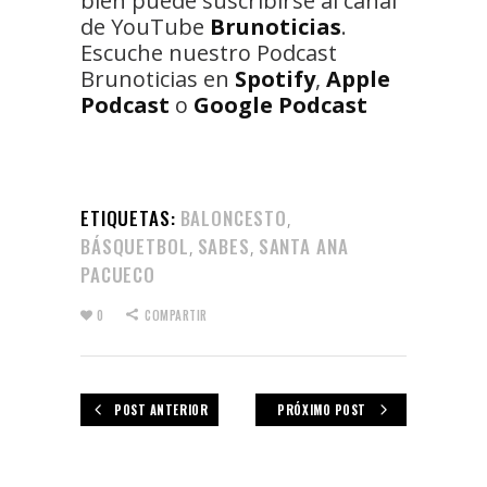
bien puede suscribirse al canal
de YouTube
Brunoticias
.
Escuche nuestro Podcast
Brunoticias en
Spotify
,
Apple
Podcast
o
Google Podcast
ETIQUETAS:
BALONCESTO
,
BÁSQUETBOL
SABES
SANTA ANA
,
,
PACUECO
0
COMPARTIR
POST ANTERIOR
PRÓXIMO POST