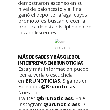
demostraron ascenso en su
nivel de baloncesto y al final
ganó el deporte ráfaga, cuyos
promotores buscan crecer la
práctica de esta disciplina entre
los adolescentes.
MÁS DE SABES Y BÁSQUEBOL
INTERPREPAS EN BRUNOTICIAS
Esta y más información puede
leerla, verla o escúchela
en
BRUNOTICIAS
. Síganos en
Facebook
@Brunoticias
.
Nuestro
Twitter
@brunoticiass
. En el
Instagram
@brunoticias
s
O