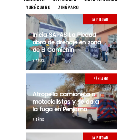
YURÉCUARO
ZINÁPARO
LA PIEDAD
Inicia SAPAS La Piedad
obra de drenaje en zona
de El Camichín
2 AÑOS.
PÉNJAMO
Atropella camioneta a
motociclistas y se da a
la fuga en Pénjamo
2 AÑOS.
LA PIEDAD