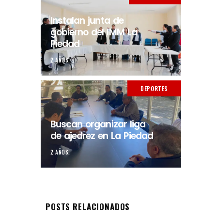
Instalan junta de
gobierno del IMM La
Piedad
2 AÑOS.
DEPORTES
Buscan organizar liga
de ajedrez en La Piedad
2 AÑOS.
POSTS RELACIONADOS