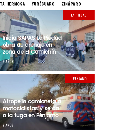
STA HERMOSA
YURÉCUARO
ZINÁPARO
LA PIEDAD
Inicia SAPAS La Piedad
obra de drenaje en
zona de El Camichín
2 AÑOS.
PÉNJAMO
Atropella camioneta a
motociclistas y se da
a la fuga en Pénjamo
2 AÑOS.