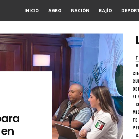
INICIO
AGRO
NACIÓN
BAJÍO
DEPOR
T
B
CI
CU
DE
EL
I
MI
para
TE
 en
PE
S