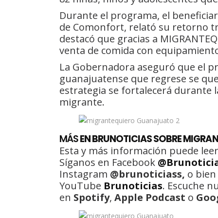
Durante el programa, el beneficia
de Comonfort, relató su retorno tr
destacó que gracias a MIGRANTEQU
venta de comida con equipamiento
La Gobernadora aseguró que el p
guanajuatense que regrese se qued
estrategia se fortalecerá durante
migrante.
MÁS
EN BRUNOTICIAS SOBRE MIGRA
Esta y más información puede leer
Síganos en Facebook
@Brunotici
Instagram
@brunoticiass,
o bien
YouTube
Brunoticias
. Escuche n
en
Spotify
,
Apple Podcast
o
Goo