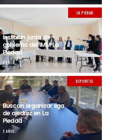
LA PIEDAD
Instalan junta de
gobierno del IMM La
Piedad
2 AÑOS.
DEPORTES
Buscan organizar liga
de ajedrez en La
Piedad
2 AÑOS.