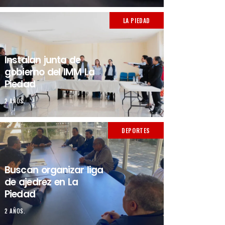
LA PIEDAD
Instalan junta de
gobierno del IMM La
Piedad
2 AÑOS.
DEPORTES
Buscan organizar liga
de ajedrez en La
Piedad
2 AÑOS.