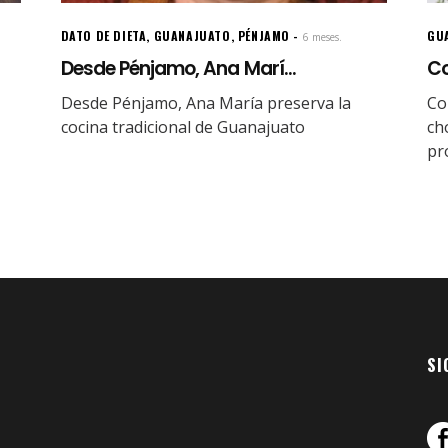
DATO DE DIETA
,
GUANAJUATO
,
PÉNJAMO
GU
6 meses.
Desde Pénjamo, Ana Marí...
Co
Desde Pénjamo, Ana María preserva la
Co
cocina tradicional de Guanajuato
ch
pr
SI