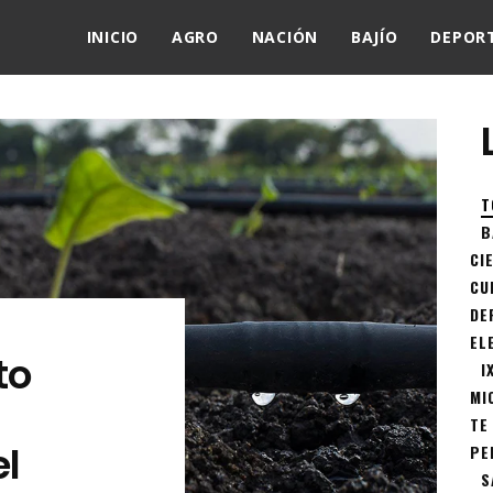
INICIO
AGRO
NACIÓN
BAJÍO
DEPOR
T
B
CI
CU
DE
EL
to
I
MI
a
TE
el
PE
S