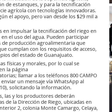
ón de estanques, y para la tecnificación
icie agrícola con tecnologías innovadoras.
n el apoyo, pero van desde los $29 mil a
 en impulsar la tecnificación del riego en
a en el uso del agua. Pueden participar
s de producción agroalimentaria que
que cumplan con los requisitos de acceso,
ipios del estado de Guanajuato.
s físicas y morales, por lo cual se
en la página
orias; llamar a los teléfonos 800 CAMPO
en enviar un mensaje vía WhatsApp al
10), solicitando la información.
s, las y los productores deberán
nas de la Dirección de Riego, ubicadas en
nterior 2, colonia Monte Camargo, Celaya,