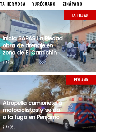
STA HERMOSA
YURÉCUARO
ZINÁPARO
LA PIEDAD
Inicia SAPAS La Piedad
obra de drenaje en
zona de El Camichín
2 AÑOS.
PÉNJAMO
Atropella camioneta a
motociclistas y se da
a la fuga en Pénjamo
2 AÑOS.