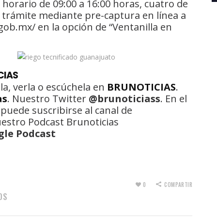
 horario de 09:00 a 16:00 horas, cuatro de
su trámite mediante pre-captura en línea a
gob.mx/ en la opción de “Ventanilla en
CIAS
la, verla o escúchela en
BRUNOTICIAS
.
as
. Nuestro Twitter
@brunoticiass
. En el
 puede suscribirse al canal de
uestro Podcast Brunoticias
gle Podcast
0
COMPARTIR
OS