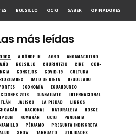
TES
BOLSILLO
OCIO
SABER
OPINADORES
Las más leídas
ODOS
A DÓNDE IR
AGRO
ANGAMACUTIRO
AJÍO
BOLSILLO
CHURINTZIO
CINE
CON-
ENCIA
CONSEJOS
COVID-19
CULTURA
RIOSIDADES
DATO DE DIETA
DEGOLLADO
PORTES
ECONOMÍA
ECUANDUREO
ECCIONES 2018
GUANAJUATO
INTERNACIONAL
XTLÁN
JALISCO
LA PIEDAD
LIBROS
CHOACÁN
NACIONAL
NATURALEZA
NOSCE
 IPSUM
NUMARÁN
OCIO
PANDEMIA
NJAMILLO
PÉNJAMO
PREGUNTA INDISCRETA
ALUD
SHOW
TANHUATO
UTILIDADES