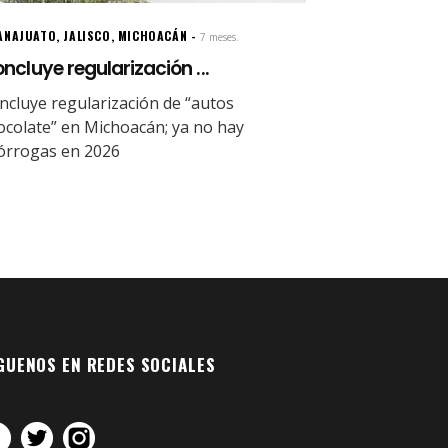
ANAJUATO
,
JALISCO
,
MICHOACÁN
7 meses.
ncluye regularización ...
ncluye regularización de “autos
ocolate” en Michoacán; ya no hay
órrogas en 2026
GUENOS EN REDES SOCIALES