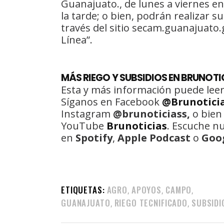
Guanajuato., de lunes a viernes en
la tarde; o bien, podrán realizar 
través del sitio secam.guanajuato.
Línea”.
MÁS RIEGO Y SUBSIDIOS EN BRUNOTI
Esta y más información puede leer
Síganos en Facebook
@Brunotici
Instagram
@brunoticiass,
o bien
YouTube
Brunoticias
. Escuche n
en
Spotify
,
Apple Podcast
o
Goo
ETIQUETAS:
AGRO
APOYOS
CAMPO
,
,
,
GUANAJUATO
RIEGO TECNIFICADO
SUBSIDI
,
,