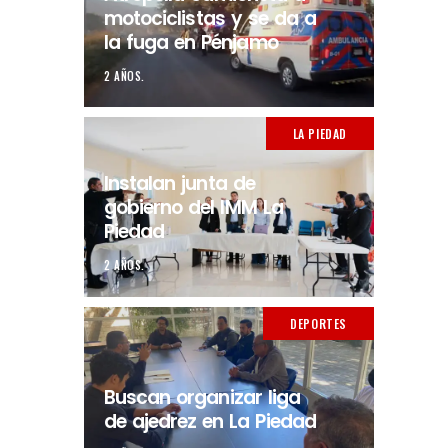
motociclistas y se da a
la fuga en Pénjamo
2 AÑOS.
LA PIEDAD
Instalan junta de
gobierno del IMM La
Piedad
2 AÑOS.
DEPORTES
Buscan organizar liga
de ajedrez en La Piedad