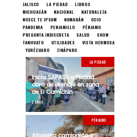
JALISCO
LA PIEDAD
LIBROS
MICHOACÁN
NACIONAL
NATURALEZA
NOSCE TE IPSUM
NUMARÁN
OCIO
PANDEMIA
PENJAMILLO
PÉNJAMO
PREGUNTA INDISCRETA
SALUD
SHOW
TANHUATO
UTILIDADES
VISTA HERMOSA
YURÉCUARO
ZINÁPARO
LA PIEDAD
Inicia SAPAS La Piedad
obra de drenaje en zona
de El Camichín
2 AÑOS.
PÉNJAMO
Atropella camioneta a