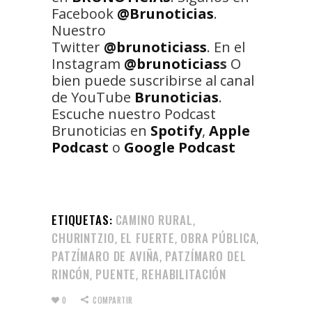
Facebook
@Brunoticias
.
Nuestro
Twitter
@brunoticiass
. En el
Instagram
@brunoticias
s
O
bien puede suscribirse al canal
de YouTube
Brunoticias
.
Escuche nuestro Podcast
Brunoticias en
Spotify
,
Apple
Podcast
o
Google Podcast
ETIQUETAS:
CAMINO RURAL
,
CHURINTZIO
EL FUERTE
OBRA PÚBLICA
,
,
,
PATZÍMARO DE AVIÑA
PATZÍMARO DEL
,
RINCÓN
PUENTE
REHABILITACIÓN
,
,
0
COMPARTIR