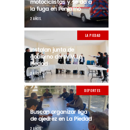
motociclistas y se da a
la fuga en Pénjamo
2 AÑOS.
LA PIEDAD
Instalan junta de
gobierno del IMM La
Piedad
2 AÑOS.
DEPORTES
Buscan organizar liga
de ajedrez en La Piedad
2 AÑOS.