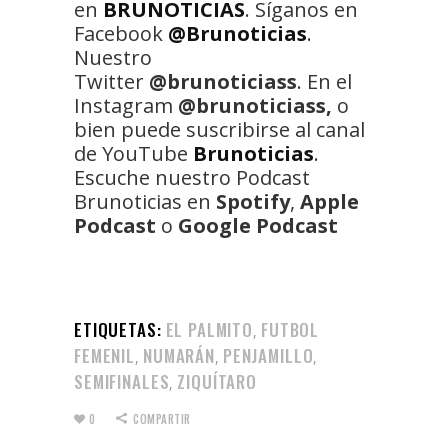
en
BRUNOTICIAS
. Síganos en
Facebook
@Brunoticias
.
Nuestro
Twitter
@brunoticiass
. En el
Instagram
@brunoticiass,
o
bien puede suscribirse al canal
de YouTube
Brunoticias
.
Escuche nuestro Podcast
Brunoticias en
Spotify
,
Apple
Podcast
o
Google Podcast
ETIQUETAS:
EL PALMITO
FUTBOL
,
FEMENIL
NUMARÁN
PENJAMILLO
,
,
,
SEMIFINALES
ZIQUÍTARO
,
0
COMPARTIR