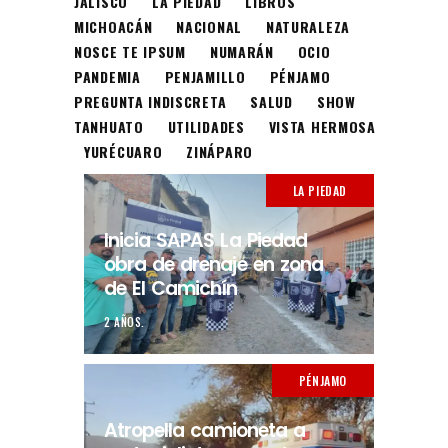
JALISCO
LA PIEDAD
LIBROS
MICHOACÁN
NACIONAL
NATURALEZA
NOSCE TE IPSUM
NUMARÁN
OCIO
PANDEMIA
PENJAMILLO
PÉNJAMO
PREGUNTA INDISCRETA
SALUD
SHOW
TANHUATO
UTILIDADES
VISTA HERMOSA
YURÉCUARO
ZINÁPARO
LA PIEDAD
Inicia SAPAS La Piedad
obra de drenaje en zona
de El Camichín
2 AÑOS.
PÉNJAMO
Atropella camioneta a