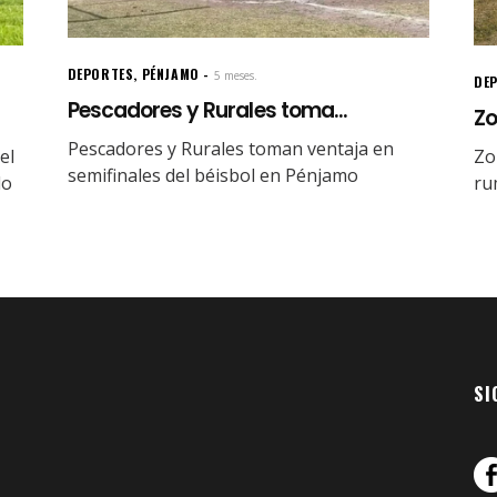
DEPORTES
,
PÉNJAMO
5 meses.
DE
Pescadores y Rurales toma...
Zo
Pescadores y Rurales toman ventaja en
el
Zo
semifinales del béisbol en Pénjamo
lo
ru
SI