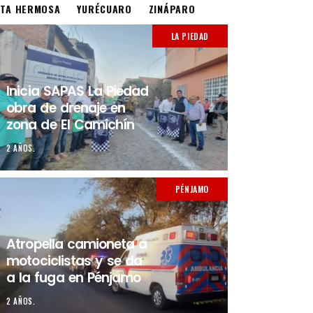
STA HERMOSA
YURÉCUARO
ZINÁPARO
LA PIEDAD
Inicia SAPAS La Piedad
obra de drenaje en
zona de El Camichín
2 AÑOS.
PÉNJAMO
Atropella camioneta a
motociclistas y se da
a la fuga en Pénjamo
2 AÑOS.