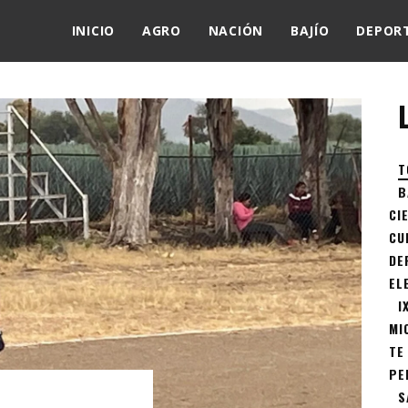
INICIO
AGRO
NACIÓN
BAJÍO
DEPOR
T
B
CI
CU
DE
EL
I
MI
TE
PE
S