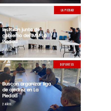
LA PIEDAD
Instalan junta de
gobierno del IMM La
Piedad
2 AÑOS.
DEPORTES
Buscan organizar liga
de ajedrez en La
Piedad
2 AÑOS.