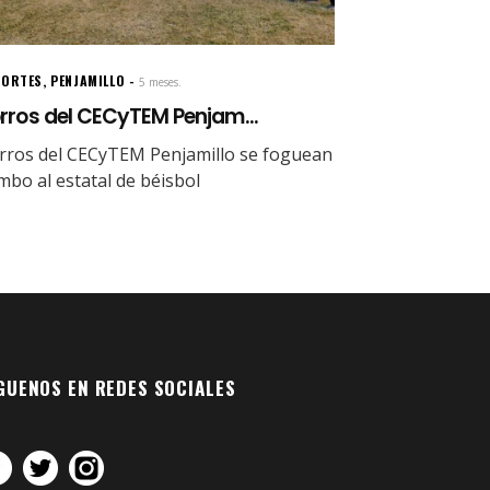
PORTES
,
PENJAMILLO
5 meses.
rros del CECyTEM Penjam...
rros del CECyTEM Penjamillo se foguean
mbo al estatal de béisbol
GUENOS EN REDES SOCIALES