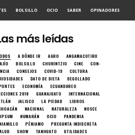
TES
BOLSILLO
OCIO
SABER
OPINADORES
Las más leídas
ODOS
A DÓNDE IR
AGRO
ANGAMACUTIRO
AJÍO
BOLSILLO
CHURINTZIO
CINE
CON-
ENCIA
CONSEJOS
COVID-19
CULTURA
RIOSIDADES
DATO DE DIETA
DEGOLLADO
PORTES
ECONOMÍA
ECUANDUREO
ECCIONES 2018
GUANAJUATO
INTERNACIONAL
XTLÁN
JALISCO
LA PIEDAD
LIBROS
CHOACÁN
NACIONAL
NATURALEZA
NOSCE
 IPSUM
NUMARÁN
OCIO
PANDEMIA
NJAMILLO
PÉNJAMO
PREGUNTA INDISCRETA
ALUD
SHOW
TANHUATO
UTILIDADES