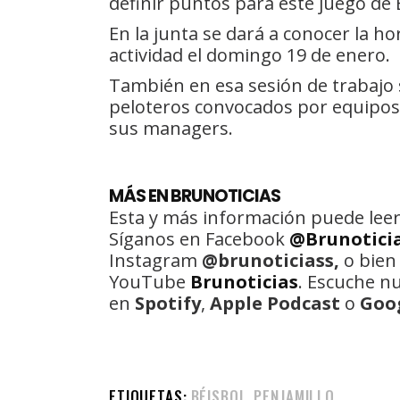
definir puntos para este juego de E
En la junta se dará a conocer la h
actividad el domingo 19 de enero.
También en esa sesión de trabajo 
peloteros convocados por equipos y
sus managers.
MÁS EN BRUNOTICIAS
Esta y más información puede leer
Síganos en Facebook
@Brunotici
Instagram
@brunoticiass,
o bien
YouTube
Brunoticias
. Escuche n
en
Spotify
,
Apple Podcast
o
Goo
ETIQUETAS:
BÉISBOL
PENJAMILLO
,