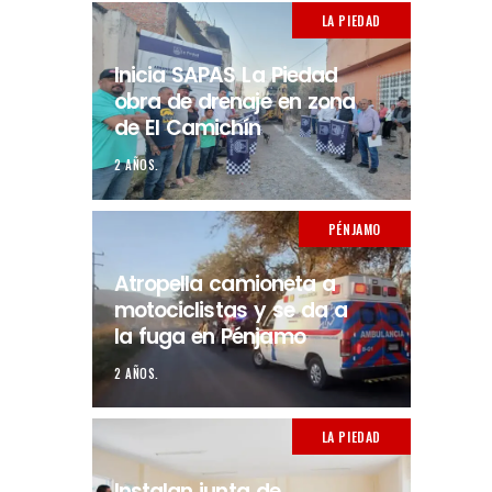
LA PIEDAD
Inicia SAPAS La Piedad
obra de drenaje en zona
de El Camichín
2 AÑOS.
PÉNJAMO
Atropella camioneta a
motociclistas y se da a
la fuga en Pénjamo
2 AÑOS.
LA PIEDAD
Instalan junta de