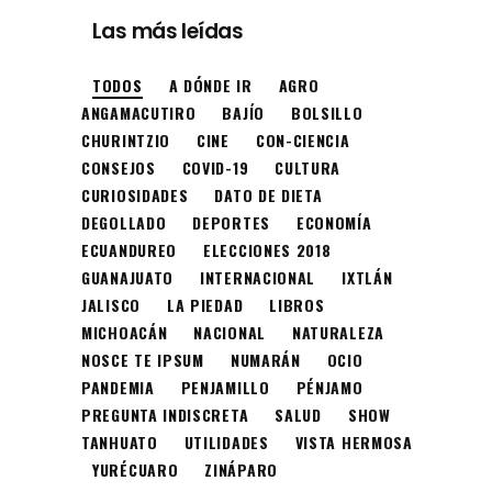
Las más leídas
TODOS
A DÓNDE IR
AGRO
ANGAMACUTIRO
BAJÍO
BOLSILLO
CHURINTZIO
CINE
CON-CIENCIA
CONSEJOS
COVID-19
CULTURA
CURIOSIDADES
DATO DE DIETA
DEGOLLADO
DEPORTES
ECONOMÍA
ECUANDUREO
ELECCIONES 2018
GUANAJUATO
INTERNACIONAL
IXTLÁN
JALISCO
LA PIEDAD
LIBROS
MICHOACÁN
NACIONAL
NATURALEZA
NOSCE TE IPSUM
NUMARÁN
OCIO
PANDEMIA
PENJAMILLO
PÉNJAMO
PREGUNTA INDISCRETA
SALUD
SHOW
TANHUATO
UTILIDADES
VISTA HERMOSA
YURÉCUARO
ZINÁPARO