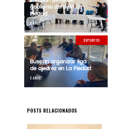
gobierno del IMM La
Piedad
2 AÑOS.
DEPORTES
Buscan organizar liga
de ajedrez en La Piedad
2 AÑOS.
POSTS RELACIONADOS