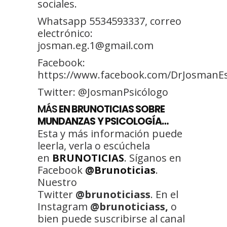
sociales.
Whatsapp 5534593337, correo
electrónico:
josman.eg.1@gmail.com
Facebook:
https://www.facebook.com/DrJosmanE
Twitter: @JosmanPsicólogo
MÁS
EN BRUNOTICIAS SOBRE
MUNDANZAS Y PSICOLOGÍA…
Esta y más información puede
leerla, verla o escúchela
en
BRUNOTICIAS
. Síganos en
Facebook
@Brunoticias
.
Nuestro
Twitter
@brunoticiass
. En el
Instagram
@brunoticiass,
o
bien puede suscribirse al canal