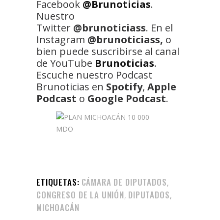
Facebook
@Brunoticias
.
Nuestro
Twitter
@brunoticiass
. En el
Instagram
@brunoticiass,
o
bien puede suscribirse al canal
de YouTube
Brunoticias
.
Escuche nuestro Podcast
Brunoticias en
Spotify
,
Apple
Podcast
o
Google Podcast
.
ETIQUETAS:
CÁMARA DE DIPUTADOS
,
CONGRESO DE LA UNIÓN
DIPUTADOS
,
,
MICHOACÁN