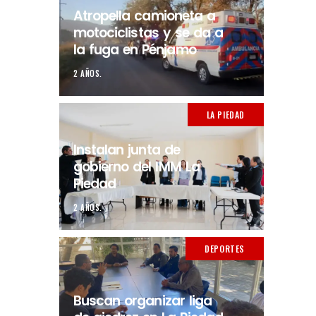
Atropella camioneta a
motociclistas y se da a
la fuga en Pénjamo
2 AÑOS.
LA PIEDAD
Instalan junta de
gobierno del IMM La
Piedad
2 AÑOS.
DEPORTES
Buscan organizar liga