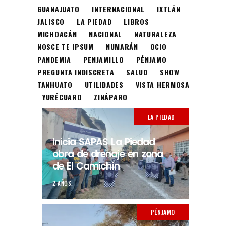
GUANAJUATO
INTERNACIONAL
IXTLÁN
JALISCO
LA PIEDAD
LIBROS
MICHOACÁN
NACIONAL
NATURALEZA
NOSCE TE IPSUM
NUMARÁN
OCIO
PANDEMIA
PENJAMILLO
PÉNJAMO
PREGUNTA INDISCRETA
SALUD
SHOW
TANHUATO
UTILIDADES
VISTA HERMOSA
YURÉCUARO
ZINÁPARO
LA PIEDAD
Inicia SAPAS La Piedad
obra de drenaje en zona
de El Camichín
2 AÑOS.
PÉNJAMO