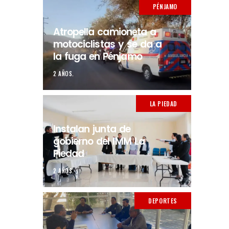
PÉNJAMO
Atropella camioneta a
motociclistas y se da a
la fuga en Pénjamo
2 AÑOS.
LA PIEDAD
Instalan junta de
gobierno del IMM La
Piedad
2 AÑOS.
DEPORTES