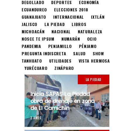
DEGOLLADO
DEPORTES
ECONOMÍA
ECUANDUREO
ELECCIONES 2018
GUANAJUATO
INTERNACIONAL
IXTLÁN
JALISCO
LA PIEDAD
LIBROS
MICHOACÁN
NACIONAL
NATURALEZA
NOSCE TE IPSUM
NUMARÁN
OCIO
PANDEMIA
PENJAMILLO
PÉNJAMO
PREGUNTA INDISCRETA
SALUD
SHOW
TANHUATO
UTILIDADES
VISTA HERMOSA
YURÉCUARO
ZINÁPARO
LA PIEDAD
Inicia SAPAS La Piedad
obra de drenaje en zona
de El Camichín
2 AÑOS.