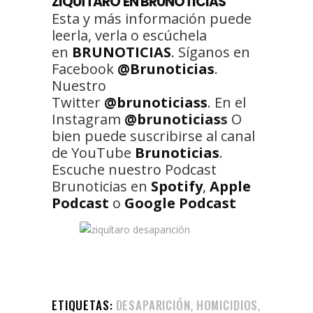
ZIQUÍTARO EN BRUNOTICIAS
Esta y más información puede
leerla, verla o escúchela
en
BRUNOTICIAS
. Síganos en
Facebook
@Brunoticias
.
Nuestro
Twitter
@brunoticiass
. En el
Instagram
@brunoticias
s
O
bien puede suscribirse al canal
de YouTube
Brunoticias
.
Escuche nuestro Podcast
Brunoticias en
Spotify
,
Apple
Podcast
o
Google Podcast
ETIQUETAS:
DESAPARICIÓN
HOMICIDIOS
,
,