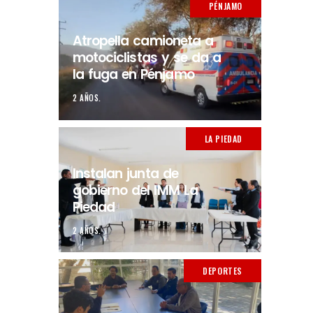
PÉNJAMO
Atropella camioneta a
motociclistas y se da a
la fuga en Pénjamo
2 AÑOS.
LA PIEDAD
Instalan junta de
gobierno del IMM La
Piedad
2 AÑOS.
DEPORTES