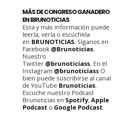
MÁS DE CONGRESO GANADERO
EN BRUNOTICIAS
Esta y más información puede
leerla, verla o escúchela
en
BRUNOTICIAS
. Síganos en
Facebook
@Brunoticias
.
Nuestro
Twitter
@brunoticiass
. En el
Instagram
@brunoticias
s
O
bien puede suscribirse al canal
de YouTube
Brunoticias
.
Escuche nuestro Podcast
Brunoticias en
Spotify
,
Apple
Podcast
o
Google Podcast