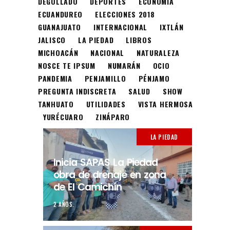
DEGOLLADO
DEPORTES
ECONOMÍA
ECUANDUREO
ELECCIONES 2018
GUANAJUATO
INTERNACIONAL
IXTLÁN
JALISCO
LA PIEDAD
LIBROS
MICHOACÁN
NACIONAL
NATURALEZA
NOSCE TE IPSUM
NUMARÁN
OCIO
PANDEMIA
PENJAMILLO
PÉNJAMO
PREGUNTA INDISCRETA
SALUD
SHOW
TANHUATO
UTILIDADES
VISTA HERMOSA
YURÉCUARO
ZINÁPARO
LA PIEDAD
Inicia SAPAS La Piedad
obra de drenaje en zona
de El Camichín
2 AÑOS.