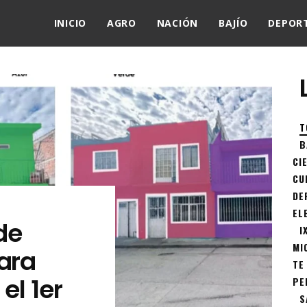
INICIO
AGRO
NACIÓN
BAJÍO
DEPOR
T
B
CI
CU
DE
EL
de
I
MI
ara
TE
el 1er
PE
S