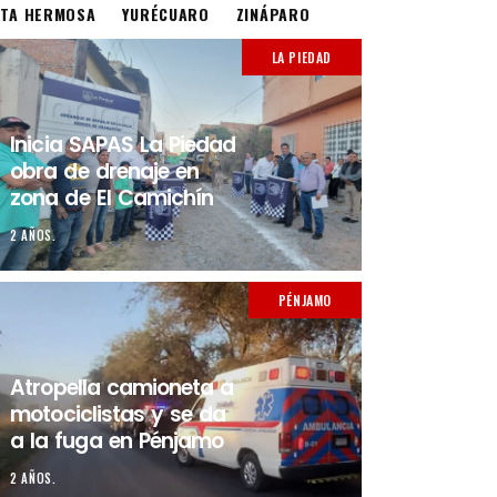
STA HERMOSA
YURÉCUARO
ZINÁPARO
LA PIEDAD
Inicia SAPAS La Piedad
obra de drenaje en
zona de El Camichín
2 AÑOS.
PÉNJAMO
Atropella camioneta a
motociclistas y se da
a la fuga en Pénjamo
2 AÑOS.