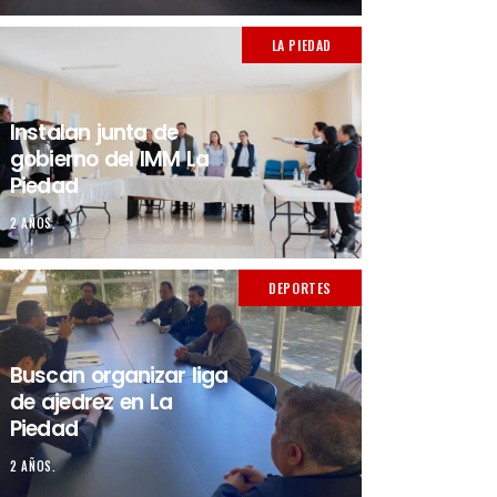
LA PIEDAD
Instalan junta de
gobierno del IMM La
Piedad
2 AÑOS.
DEPORTES
Buscan organizar liga
de ajedrez en La
Piedad
2 AÑOS.