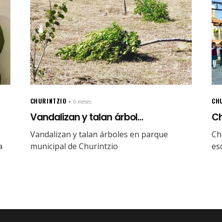
CHURINTZIO
CH
6 meses.
Vandalizan y talan árbol...
Ch
Vandalizan y talan árboles en parque
Ch
a
municipal de Churintzio
es