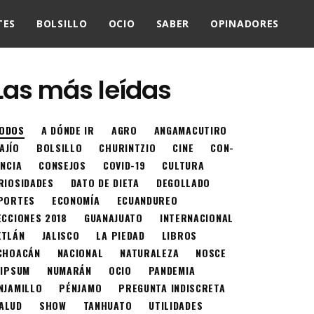
TES
BOLSILLO
OCIO
SABER
OPINADORES
Las más leídas
ODOS
A DÓNDE IR
AGRO
ANGAMACUTIRO
AJÍO
BOLSILLO
CHURINTZIO
CINE
CON-
ENCIA
CONSEJOS
COVID-19
CULTURA
RIOSIDADES
DATO DE DIETA
DEGOLLADO
PORTES
ECONOMÍA
ECUANDUREO
ECCIONES 2018
GUANAJUATO
INTERNACIONAL
XTLÁN
JALISCO
LA PIEDAD
LIBROS
CHOACÁN
NACIONAL
NATURALEZA
NOSCE
 IPSUM
NUMARÁN
OCIO
PANDEMIA
NJAMILLO
PÉNJAMO
PREGUNTA INDISCRETA
ALUD
SHOW
TANHUATO
UTILIDADES