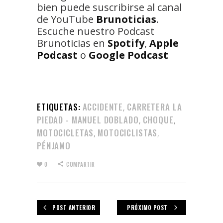
bien puede suscribirse al canal
de YouTube
Brunoticias
.
Escuche nuestro Podcast
Brunoticias en
Spotify
,
Apple
Podcast
o
Google Podcast
ETIQUETAS:
ACCIDENTE
CARRETERA LA
,
PIEDAD - MANUEL DOBLADO
CHOQUE
,
,
MOTOCICLETAS
MOTOCICLISTAS
,
,
PÉNJAMO
0
COMPARTIR
POST ANTERIOR
PRÓXIMO POST