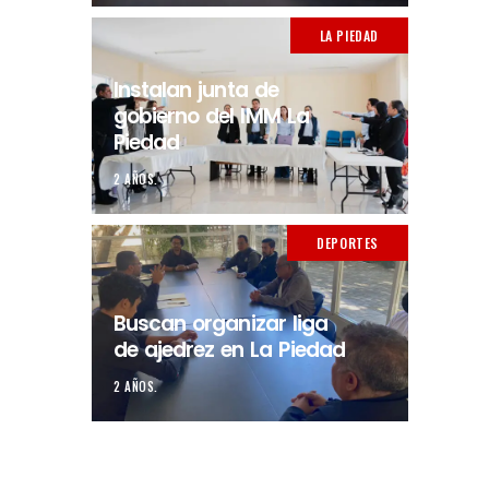
LA PIEDAD
Instalan junta de
gobierno del IMM La
Piedad
2 AÑOS.
DEPORTES
Buscan organizar liga
de ajedrez en La Piedad
2 AÑOS.