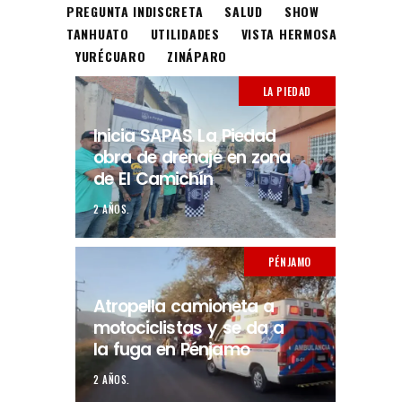
PREGUNTA INDISCRETA
SALUD
SHOW
TANHUATO
UTILIDADES
VISTA HERMOSA
YURÉCUARO
ZINÁPARO
LA PIEDAD
Inicia SAPAS La Piedad
obra de drenaje en zona
de El Camichín
2 AÑOS.
PÉNJAMO
Atropella camioneta a
motociclistas y se da a
la fuga en Pénjamo
2 AÑOS.