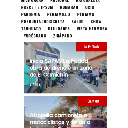
NOSCE TE IPSUM
NUMARÁN
OCIO
PANDEMIA
PENJAMILLO
PÉNJAMO
PREGUNTA INDISCRETA
SALUD
SHOW
TANHUATO
UTILIDADES
VISTA HERMOSA
YURÉCUARO
ZINÁPARO
LA PIEDAD
Inicia SAPAS La Piedad
obra de drenaje en zona
de El Camichín
2 AÑOS.
PÉNJAMO
Atropella camioneta a
motociclistas y se da a