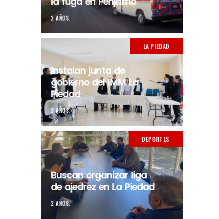
la fuga en Pénjamo
2 AÑOS.
LA PIEDAD
Instalan junta de
gobierno del IMM La
Piedad
2 AÑOS.
DEPORTES
Buscan organizar liga
de ajedrez en La Piedad
2 AÑOS.