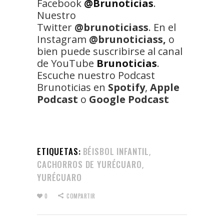
Facebook
@Brunoticias
.
Nuestro
Twitter
@brunoticiass
. En el
Instagram
@brunoticiass,
o
bien puede suscribirse al canal
de YouTube
Brunoticias
.
Escuche nuestro Podcast
Brunoticias en
Spotify
,
Apple
Podcast
o
Google Podcast
ETIQUETAS:
BÉISBOL INFANTIL
,
CACHORROS DE YURÉCUARO
,
YURÉCUARO
0
COMPARTIR