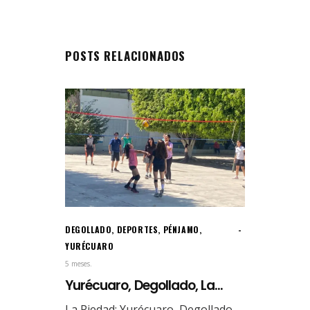
POSTS RELACIONADOS
DEGOLLADO
,
DEPORTES
,
PÉNJAMO
,
YURÉCUARO
5 meses.
Yurécuaro, Degollado, La...
La Piedad: Yurécuaro, Degollado,