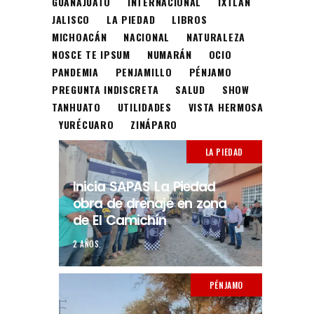
GUANAJUATO
INTERNACIONAL
IXTLÁN
JALISCO
LA PIEDAD
LIBROS
MICHOACÁN
NACIONAL
NATURALEZA
NOSCE TE IPSUM
NUMARÁN
OCIO
PANDEMIA
PENJAMILLO
PÉNJAMO
PREGUNTA INDISCRETA
SALUD
SHOW
TANHUATO
UTILIDADES
VISTA HERMOSA
YURÉCUARO
ZINÁPARO
LA PIEDAD
Inicia SAPAS La Piedad
obra de drenaje en zona
de El Camichín
2 AÑOS.
PÉNJAMO