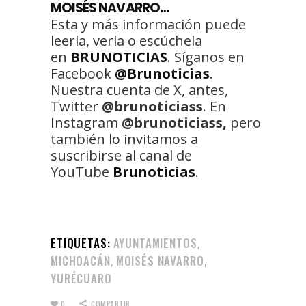
MOISÉS NAVARRO…
Esta y más información puede
leerla, verla o escúchela
en
BRUNOTICIAS
. Síganos en
Facebook
@Brunoticias
.
Nuestra cuenta de X, antes,
Twitter
@brunoticiass
. En
Instagram
@brunoticiass,
pero
también lo invitamos a
suscribirse al canal de
YouTube
Brunoticias
.
ETIQUETAS:
AYUNTAMIENTOS
,
MICHOACÁN
MOISÉS NAVARRO
,
,
YURÉCUARO
0
COMPARTIR