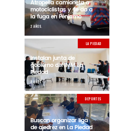
Atropella camioneta a
motociclistas y se da a
la fuga en Pénjamo
2 AÑOS.
LA PIEDAD
Instalan junta de
gobierno del IMM La
Piedad
2 AÑOS.
DEPORTES
Buscan organizar liga
de ajedrez en La Piedad