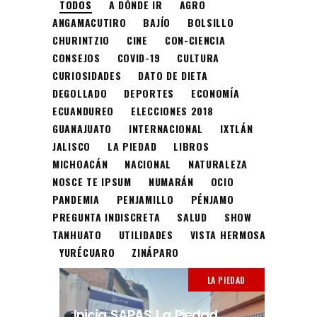
TODOS
A DÓNDE IR
AGRO
ANGAMACUTIRO
BAJÍO
BOLSILLO
CHURINTZIO
CINE
CON-CIENCIA
CONSEJOS
COVID-19
CULTURA
CURIOSIDADES
DATO DE DIETA
DEGOLLADO
DEPORTES
ECONOMÍA
ECUANDUREO
ELECCIONES 2018
GUANAJUATO
INTERNACIONAL
IXTLÁN
JALISCO
LA PIEDAD
LIBROS
MICHOACÁN
NACIONAL
NATURALEZA
NOSCE TE IPSUM
NUMARÁN
OCIO
PANDEMIA
PENJAMILLO
PÉNJAMO
PREGUNTA INDISCRETA
SALUD
SHOW
TANHUATO
UTILIDADES
VISTA HERMOSA
YURÉCUARO
ZINÁPARO
LA PIEDAD
Inicia SAPAS La Piedad