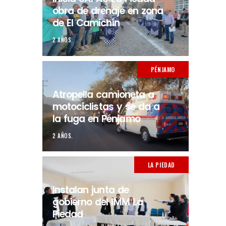
obra de drenaje en zona
de El Camichín
2 AÑOS.
PÉNJAMO
Atropella camioneta a
motociclistas y se da a
la fuga en Pénjamo
2 AÑOS.
LA PIEDAD
Instalan junta de
gobierno del IMM La
Piedad