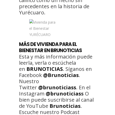
calificó como un hecho sin
precedentes en la historia de
Yurécuaro.
MÁS DE VIVIENDA PARA EL
BIENESTAR EN BRUNOTICIAS
Esta y más información puede
leerla, verla o escúchela
en
BRUNOTICIAS
. Síganos en
Facebook
@Brunoticias
.
Nuestro
Twitter
@brunoticiass
. En el
Instagram
@brunoticias
s
O
bien puede suscribirse al canal
de YouTube
Brunoticias
.
Escuche nuestro Podcast