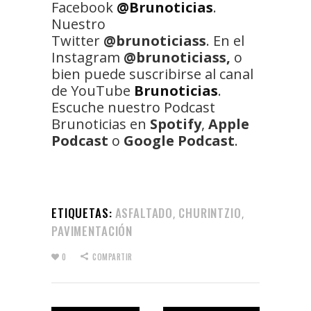
Facebook
@Brunoticias
.
Nuestro
Twitter
@brunoticiass
. En el
Instagram
@brunoticiass,
o
bien puede suscribirse al canal
de YouTube
Brunoticias
.
Escuche nuestro Podcast
Brunoticias en
Spotify
,
Apple
Podcast
o
Google Podcast
.
ETIQUETAS:
ASFALTADO
CHURINTZIO
,
,
PAVIMENTACIÓN
0
COMPARTIR