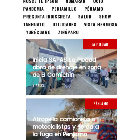
NOSCE TE IPSUM
NUMARÁN
OCIO
PANDEMIA
PENJAMILLO
PÉNJAMO
PREGUNTA INDISCRETA
SALUD
SHOW
TANHUATO
UTILIDADES
VISTA HERMOSA
YURÉCUARO
ZINÁPARO
LA PIEDAD
Inicia SAPAS La Piedad
obra de drenaje en zona
de El Camichín
2 AÑOS.
PÉNJAMO
Atropella camioneta a
motociclistas y se da a
la fuga en Pénjamo