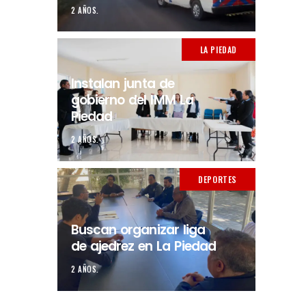
2 AÑOS.
LA PIEDAD
Instalan junta de
gobierno del IMM La
Piedad
2 AÑOS.
DEPORTES
Buscan organizar liga
de ajedrez en La Piedad
2 AÑOS.