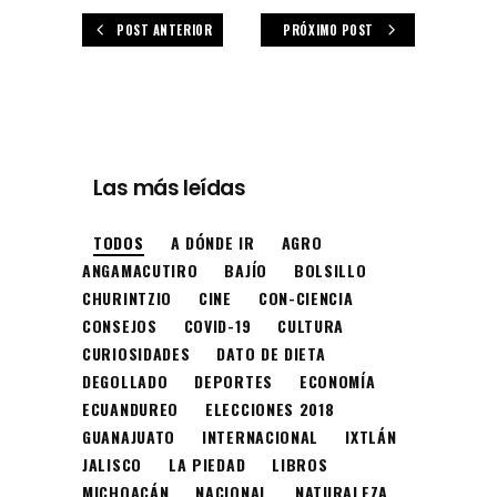
POST ANTERIOR
PRÓXIMO POST
Las más leídas
TODOS
A DÓNDE IR
AGRO
ANGAMACUTIRO
BAJÍO
BOLSILLO
CHURINTZIO
CINE
CON-CIENCIA
CONSEJOS
COVID-19
CULTURA
CURIOSIDADES
DATO DE DIETA
DEGOLLADO
DEPORTES
ECONOMÍA
ECUANDUREO
ELECCIONES 2018
GUANAJUATO
INTERNACIONAL
IXTLÁN
JALISCO
LA PIEDAD
LIBROS
MICHOACÁN
NACIONAL
NATURALEZA