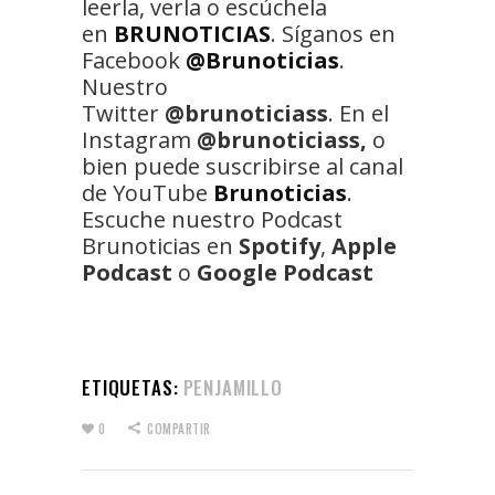
leerla, verla o escúchela
en
BRUNOTICIAS
. Síganos en
Facebook
@Brunoticias
.
Nuestro
Twitter
@brunoticiass
. En el
Instagram
@brunoticiass,
o
bien puede suscribirse al canal
de YouTube
Brunoticias
.
Escuche nuestro Podcast
Brunoticias en
Spotify
,
Apple
Podcast
o
Google Podcast
ETIQUETAS:
PENJAMILLO
0
COMPARTIR