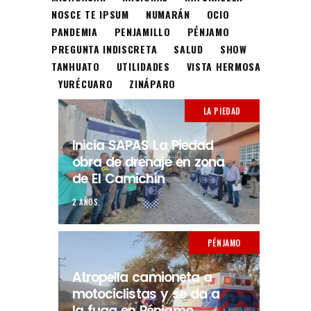
NOSCE TE IPSUM
NUMARÁN
OCIO
PANDEMIA
PENJAMILLO
PÉNJAMO
PREGUNTA INDISCRETA
SALUD
SHOW
TANHUATO
UTILIDADES
VISTA HERMOSA
YURÉCUARO
ZINÁPARO
LA PIEDAD
Inicia SAPAS La Piedad
obra de drenaje en zona
de El Camichín
2 AÑOS.
PÉNJAMO
Atropella camioneta a
motociclistas y se da a
la fuga en Pénjamo