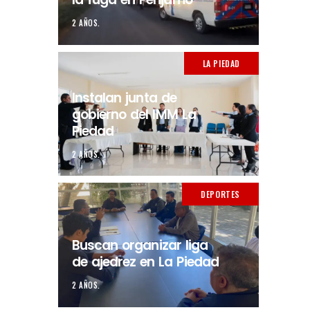
2 AÑOS.
LA PIEDAD
Instalan junta de
gobierno del IMM La
Piedad
2 AÑOS.
DEPORTES
Buscan organizar liga
de ajedrez en La Piedad
2 AÑOS.