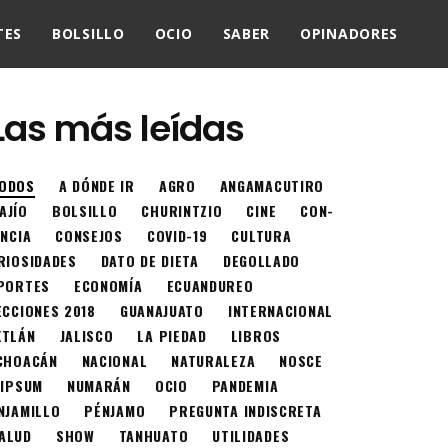
TES
BOLSILLO
OCIO
SABER
OPINADORES
Las más leídas
ODOS
A DÓNDE IR
AGRO
ANGAMACUTIRO
AJÍO
BOLSILLO
CHURINTZIO
CINE
CON-
ENCIA
CONSEJOS
COVID-19
CULTURA
RIOSIDADES
DATO DE DIETA
DEGOLLADO
PORTES
ECONOMÍA
ECUANDUREO
ECCIONES 2018
GUANAJUATO
INTERNACIONAL
XTLÁN
JALISCO
LA PIEDAD
LIBROS
CHOACÁN
NACIONAL
NATURALEZA
NOSCE
 IPSUM
NUMARÁN
OCIO
PANDEMIA
NJAMILLO
PÉNJAMO
PREGUNTA INDISCRETA
ALUD
SHOW
TANHUATO
UTILIDADES