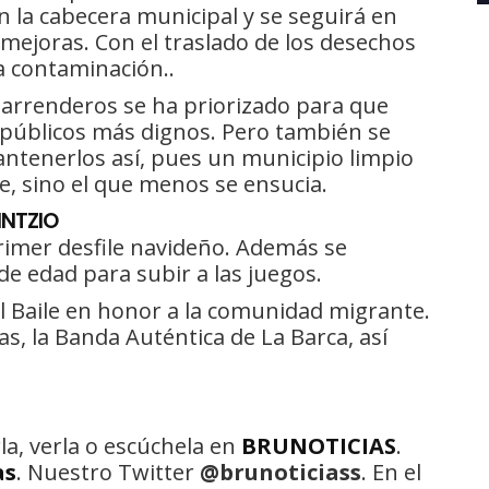
 la cabecera municipal y se seguirá en
 mejoras. Con el traslado de los desechos
a contaminación..
 barrenderos se ha priorizado para que
s públicos más dignos. Pero también se
antenerlos así, pues un municipio limpio
e, sino el que menos se ensucia.
INTZIO
primer desfile navideño. Además se
e edad para subir a las juegos.
 el Baile en honor a la comunidad migrante.
s, la Banda Auténtica de La Barca, así
la, verla o escúchela en
BRUNOTICIAS
.
as
. Nuestro Twitter
@brunoticiass
. En el