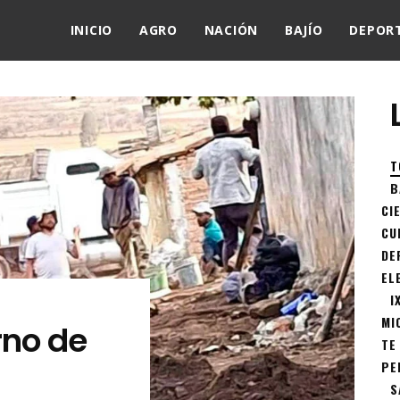
INICIO
AGRO
NACIÓN
BAJÍO
DEPOR
T
B
CI
CU
DE
EL
I
MI
rno de
TE
PE
S