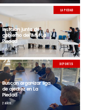
LA PIEDAD
Instalan junta de
gobierno del IMM La
Piedad
2 AÑOS.
DEPORTES
Buscan organizar liga
de ajedrez en La
Piedad
2 AÑOS.