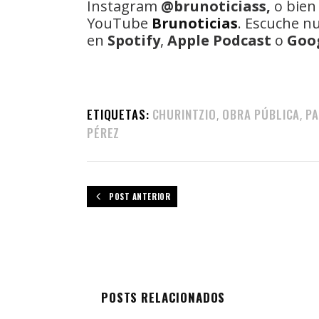
Instagram
@brunoticiass,
o bien
YouTube
Brunoticias
. Escuche n
en
Spotify
,
Apple Podcast
o
Goo
ETIQUETAS:
CHURINTZIO
OBRA PÚBLICA
P
,
,
PÉREZ
POST ANTERIOR
POSTS RELACIONADOS