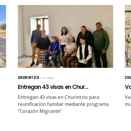
CHURINTZIO
CH
6 meses.
Entregan 43 visas en Chur...
Va
Entregan 43 visas en Churintzio para
Va
reunificación familiar mediante programa
mu
“Corazón Migrante”