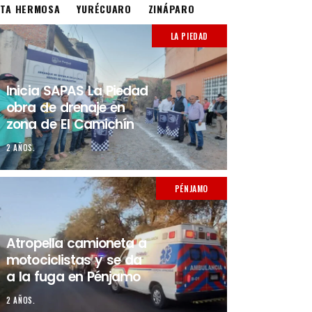
STA HERMOSA
YURÉCUARO
ZINÁPARO
LA PIEDAD
Inicia SAPAS La Piedad
obra de drenaje en
zona de El Camichín
2 AÑOS.
PÉNJAMO
Atropella camioneta a
motociclistas y se da
a la fuga en Pénjamo
2 AÑOS.