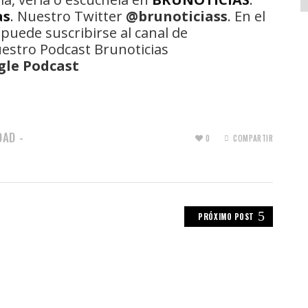
as
. Nuestro Twitter
@brunoticiass
. En el
 puede suscribirse al canal de
uestro Podcast Brunoticias
gle Podcast
DAD -
0
COMPARTIR
PRÓXIMO POST