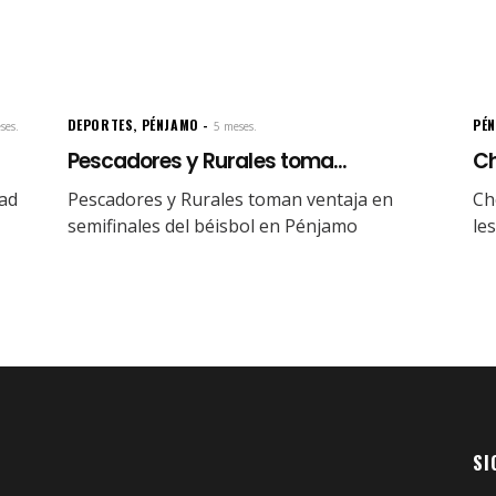
DEPORTES
,
PÉNJAMO
PÉ
ses.
5 meses.
Pescadores y Rurales toma...
Ch
dad
Pescadores y Rurales toman ventaja en
Ch
semifinales del béisbol en Pénjamo
le
SI