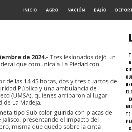
,
INICIO
AGRO
NACIÓN
BAJÍO
DEPOR
T
iembre de 2024.-
Tres lesionados dejó un
B
ederal que comunica a La Piedad con
CI
CU
r de las 14:45 horas, dos y tres cuartos de
DE
guridad Pública y una ambulancia de
EL
co (UMSA), quienes arribaron al lugar
I
d de La Madeja.
MI
neta tipo Sub color guinda con placas de
TE
 Jalisco, presentando el impacto del
PE
tero, misma que quedo sobre la cinta
S