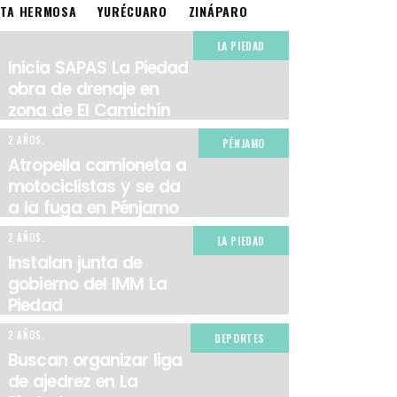
STA HERMOSA
YURÉCUARO
ZINÁPARO
LA PIEDAD
Inicia SAPAS La Piedad
obra de drenaje en
zona de El Camichín
2 AÑOS.
PÉNJAMO
Atropella camioneta a
motociclistas y se da
a la fuga en Pénjamo
2 AÑOS.
LA PIEDAD
Instalan junta de
gobierno del IMM La
Piedad
2 AÑOS.
DEPORTES
Buscan organizar liga
de ajedrez en La