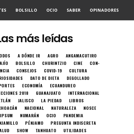
TES
BOLSILLO
OCIO
SABER
OPINADORES
Las más leídas
ODOS
A DÓNDE IR
AGRO
ANGAMACUTIRO
AJÍO
BOLSILLO
CHURINTZIO
CINE
CON-
ENCIA
CONSEJOS
COVID-19
CULTURA
RIOSIDADES
DATO DE DIETA
DEGOLLADO
PORTES
ECONOMÍA
ECUANDUREO
ECCIONES 2018
GUANAJUATO
INTERNACIONAL
XTLÁN
JALISCO
LA PIEDAD
LIBROS
CHOACÁN
NACIONAL
NATURALEZA
NOSCE
 IPSUM
NUMARÁN
OCIO
PANDEMIA
NJAMILLO
PÉNJAMO
PREGUNTA INDISCRETA
ALUD
SHOW
TANHUATO
UTILIDADES