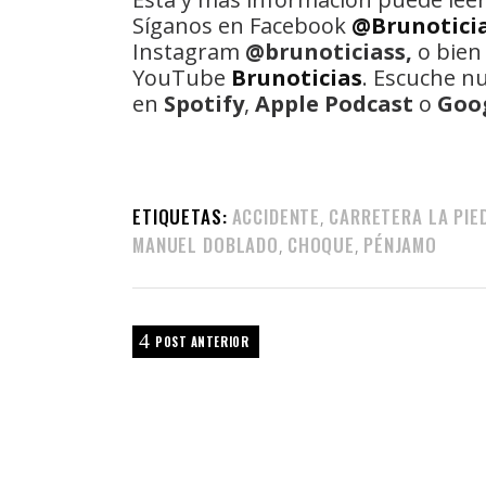
Síganos en Facebook
@Brunotici
Instagram
@brunoticiass,
o bien
YouTube
Brunoticias
. Escuche n
en
Spotify
,
Apple Podcast
o
Goo
ETIQUETAS:
ACCIDENTE
CARRETERA LA PIE
,
MANUEL DOBLADO
CHOQUE
PÉNJAMO
,
,
POST ANTERIOR