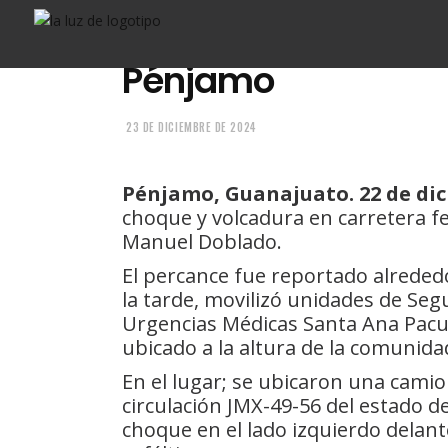
cerca de La Madeja
Pénjamo
23 DE DICIEMBRE DE 2024
Pénjamo, Guanajuato. 22 de dic
choque y volcadura en carretera f
Manuel Doblado.
El percance fue reportado alrededo
la tarde, movilizó unidades de Se
Urgencias Médicas Santa Ana Pacue
ubicado a la altura de la comunida
En el lugar; se ubicaron una camio
circulación JMX-49-56 del estado de
choque en el lado izquierdo delan