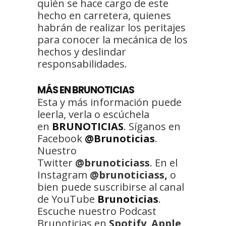
quién se hace cargo de este
hecho en carretera, quienes
habrán de realizar los peritajes
para conocer la mecánica de los
hechos y deslindar
responsabilidades.
MÁS EN BRUNOTICIAS
Esta y más información puede
leerla, verla o escúchela
en
BRUNOTICIAS
. Síganos en
Facebook
@Brunoticias
.
Nuestro
Twitter
@brunoticiass
. En el
Instagram
@brunoticiass,
o
bien puede suscribirse al canal
de YouTube
Brunoticias
.
Escuche nuestro Podcast
Brunoticias en
Spotify
,
Apple