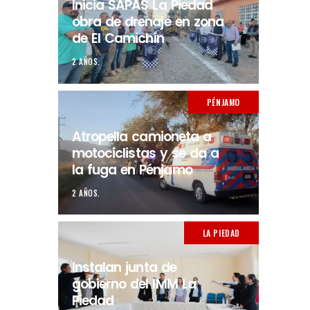
Inicia SAPAS La Piedad
obra de drenaje en zona
de El Camichín
2 AÑOS.
PÉNJAMO
Atropella camioneta a
motociclistas y se da a
la fuga en Pénjamo
2 AÑOS.
LA PIEDAD
Instalan junta de
gobierno del IMM La
Piedad