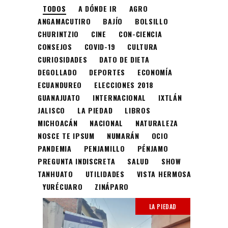
TODOS
A DÓNDE IR
AGRO
ANGAMACUTIRO
BAJÍO
BOLSILLO
CHURINTZIO
CINE
CON-CIENCIA
CONSEJOS
COVID-19
CULTURA
CURIOSIDADES
DATO DE DIETA
DEGOLLADO
DEPORTES
ECONOMÍA
ECUANDUREO
ELECCIONES 2018
GUANAJUATO
INTERNACIONAL
IXTLÁN
JALISCO
LA PIEDAD
LIBROS
MICHOACÁN
NACIONAL
NATURALEZA
NOSCE TE IPSUM
NUMARÁN
OCIO
PANDEMIA
PENJAMILLO
PÉNJAMO
PREGUNTA INDISCRETA
SALUD
SHOW
TANHUATO
UTILIDADES
VISTA HERMOSA
YURÉCUARO
ZINÁPARO
LA PIEDAD