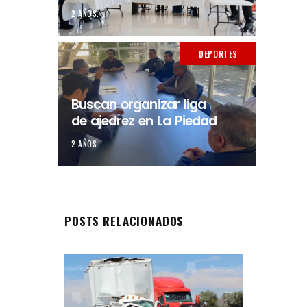
2 AÑOS.
DEPORTES
Buscan organizar liga
de ajedrez en La Piedad
2 AÑOS.
POSTS RELACIONADOS