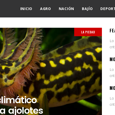
INICIO
AGRO
NACIÓN
BAJÍO
DEPOR
FE
LA PIEDAD
Lo
cri
MO
Lo
cri
MO
limático
Lo
cri
a ajolotes