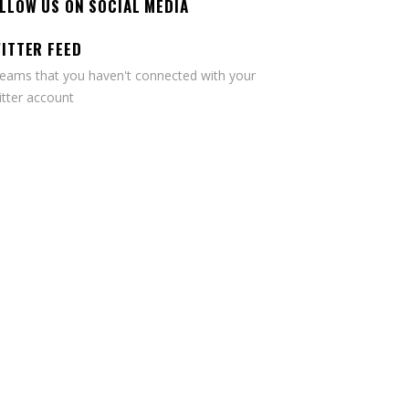
LLOW US ON SOCIAL MEDIA
ITTER FEED
seams that you haven't connected with your
tter account