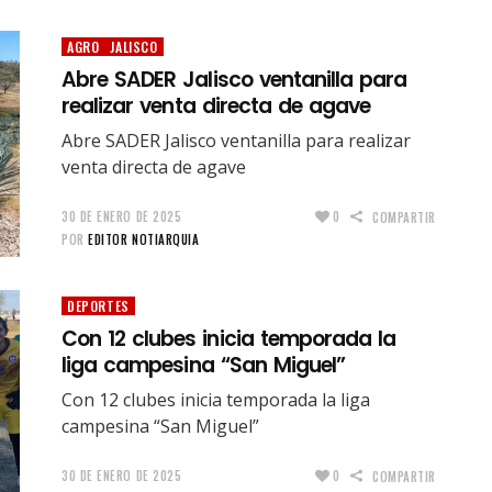
AGRO
JALISCO
Abre SADER Jalisco ventanilla para
realizar venta directa de agave
Abre SADER Jalisco ventanilla para realizar
venta directa de agave
30 DE ENERO DE 2025
0
COMPARTIR
POR
EDITOR NOTIARQUIA
DEPORTES
Con 12 clubes inicia temporada la
liga campesina “San Miguel”
Con 12 clubes inicia temporada la liga
campesina “San Miguel”
30 DE ENERO DE 2025
0
COMPARTIR