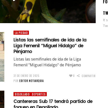
FO
TW
It 
Twi
LA PIEDAD
Listas las semifinales de ida de la
Liga Femenil “Miguel Hidalgo” de
Pénjamo
Listas las semifinales de ida de la Liga
Femenil "Miguel Hidalgo" de Pénjamo
31 DE ENERO DE 2025
0
COMPARTIR
POR
EDITOR NOTIARQUIA
DEGOLLADO
DEPORTES
Cantereras Sub 17 tendrá partido de
fogueo en Degollado