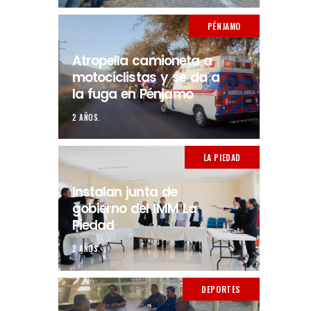
PÉNJAMO
Atropella camioneta a
motociclistas y se da a
la fuga en Pénjamo
2 AÑOS.
LA PIEDAD
Instalan junta de
gobierno del IMM La
Piedad
2 AÑOS.
DEPORTES