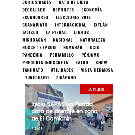
CURIOSIDADES
DATO DE DIETA
DEGOLLADO
DEPORTES
ECONOMÍA
ECUANDUREO
ELECCIONES 2018
GUANAJUATO
INTERNACIONAL
IXTLÁN
JALISCO
LA PIEDAD
LIBROS
MICHOACÁN
NACIONAL
NATURALEZA
NOSCE TE IPSUM
NUMARÁN
OCIO
PANDEMIA
PENJAMILLO
PÉNJAMO
PREGUNTA INDISCRETA
SALUD
SHOW
TANHUATO
UTILIDADES
VISTA HERMOSA
YURÉCUARO
ZINÁPARO
LA PIEDAD
Inicia SAPAS La Piedad
obra de drenaje en zona
de El Camichín
2 AÑOS.