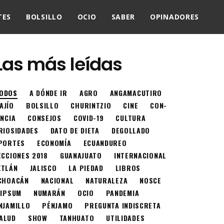
TES
BOLSILLO
OCIO
SABER
OPINADORES
Las más leídas
ODOS
A DÓNDE IR
AGRO
ANGAMACUTIRO
AJÍO
BOLSILLO
CHURINTZIO
CINE
CON-
ENCIA
CONSEJOS
COVID-19
CULTURA
RIOSIDADES
DATO DE DIETA
DEGOLLADO
PORTES
ECONOMÍA
ECUANDUREO
ECCIONES 2018
GUANAJUATO
INTERNACIONAL
XTLÁN
JALISCO
LA PIEDAD
LIBROS
CHOACÁN
NACIONAL
NATURALEZA
NOSCE
 IPSUM
NUMARÁN
OCIO
PANDEMIA
NJAMILLO
PÉNJAMO
PREGUNTA INDISCRETA
ALUD
SHOW
TANHUATO
UTILIDADES