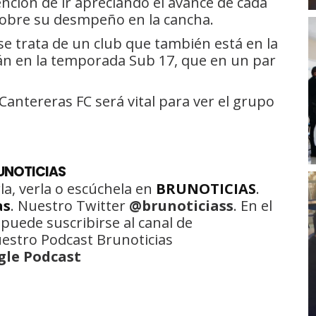
tención de ir apreciando el avance de cada
sobre su desmpeño en la cancha.
se trata de un club que también está en la
rán en la temporada Sub 17, que en un par
antereras FC será vital para ver el grupo
RUNOTICIAS
la, verla o escúchela en
BRUNOTICIAS
.
as
. Nuestro Twitter
@brunoticiass
. En el
 puede suscribirse al canal de
uestro Podcast Brunoticias
gle Podcast