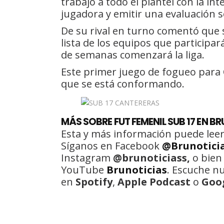
trabajo a todo el plantel con la in
jugadora y emitir una evaluación 
De su rival en turno comentó que 
lista de los equipos que participa
de semanas comenzará la liga.
Este primer juego de fogueo para C
que se está conformando.
MÁS SOBRE FUT FEMENIL SUB 17 EN B
Esta y más información puede leer
Síganos en Facebook
@Brunotici
Instagram
@brunoticiass,
o bien
YouTube
Brunoticias
. Escuche n
en
Spotify
,
Apple Podcast
o
Goo