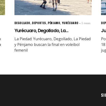
DEGOLLADO
,
DEPORTES
,
PÉNJAMO
,
YURÉCUARO
DE
5 meses.
Yurécuaro, Degollado, La...
Ju
o
La Piedad: Yurécuaro, Degollado, La Piedad
Po
a
y Pénjamo buscan la final en voleibol
18
femenil
ju
SI