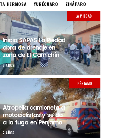
STA HERMOSA
YURÉCUARO
ZINÁPARO
LA PIEDAD
Inicia SAPAS La Piedad
obra de drenaje en
zona de El Camichín
2 AÑOS.
PÉNJAMO
Atropella camioneta a
motociclistas y se da
a la fuga en Pénjamo
2 AÑOS.