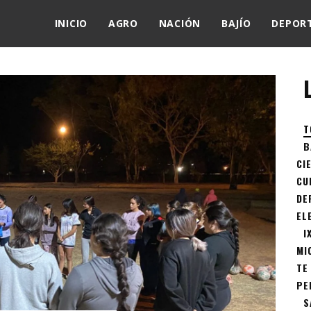
INICIO
AGRO
NACIÓN
BAJÍO
DEPOR
T
B
CI
CU
DE
EL
I
MI
TE
PE
S