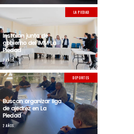
LA PIEDAD
Instalan junta de
gobierno del IMM La
Piedad
2 AÑOS.
DEPORTES
Buscan organizar liga
de ajedrez en La
Piedad
2 AÑOS.