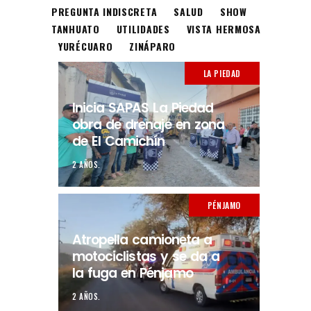
PREGUNTA INDISCRETA
SALUD
SHOW
TANHUATO
UTILIDADES
VISTA HERMOSA
YURÉCUARO
ZINÁPARO
LA PIEDAD
Inicia SAPAS La Piedad
obra de drenaje en zona
de El Camichín
2 AÑOS.
PÉNJAMO
Atropella camioneta a
motociclistas y se da a
la fuga en Pénjamo
2 AÑOS.