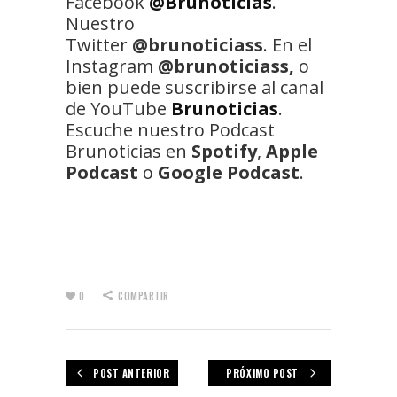
Facebook
@Brunoticias
.
Nuestro
Twitter
@brunoticiass
. En el
Instagram
@brunoticiass,
o
bien puede suscribirse al canal
de YouTube
Brunoticias
.
Escuche nuestro Podcast
Brunoticias en
Spotify
,
Apple
Podcast
o
Google Podcast
.
0
COMPARTIR
POST ANTERIOR
PRÓXIMO POST