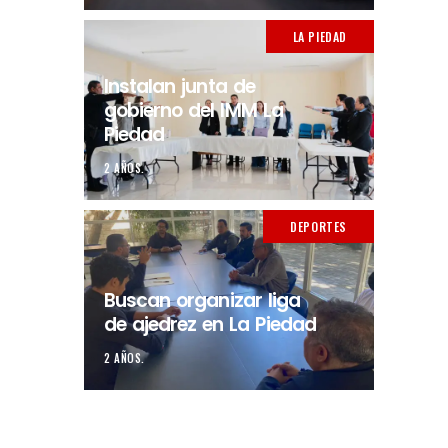
LA PIEDAD
Instalan junta de
gobierno del IMM La
Piedad
2 AÑOS.
DEPORTES
Buscan organizar liga
de ajedrez en La Piedad
2 AÑOS.