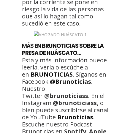
por la corriente se pone en
riesgo la vida de las personas
que así lo hagan tal como
sucedió en este caso.
MÁS
EN BRUNOTICIAS SOBRE LA
PRESA DE HUÁSCATO…
Esta y más información puede
leerla, verla o escúchela
en
BRUNOTICIAS
. Síganos en
Facebook
@Brunoticias
.
Nuestro
Twitter
@brunoticiass
. En el
Instagram
@brunoticiass,
o
bien puede suscribirse al canal
de YouTube
Brunoticias
.
Escuche nuestro Podcast
Brunoticias en
Spotify
,
Apple