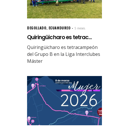
DEGOLLADO
,
ECUANDUREO
5 meses.
Quiringüicharo es tetrac...
Quiringüicharo es tetracampeón
del Grupo B en la Liga Interclubes
Máster