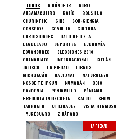
TODOS
A DÓNDE IR
AGRO
ANGAMACUTIRO
BAJÍO
BOLSILLO
CHURINTZIO
CINE
CON-CIENCIA
CONSEJOS
COVID-19
CULTURA
CURIOSIDADES
DATO DE DIETA
DEGOLLADO
DEPORTES
ECONOMÍA
ECUANDUREO
ELECCIONES 2018
GUANAJUATO
INTERNACIONAL
IXTLÁN
JALISCO
LA PIEDAD
LIBROS
MICHOACÁN
NACIONAL
NATURALEZA
NOSCE TE IPSUM
NUMARÁN
OCIO
PANDEMIA
PENJAMILLO
PÉNJAMO
PREGUNTA INDISCRETA
SALUD
SHOW
TANHUATO
UTILIDADES
VISTA HERMOSA
YURÉCUARO
ZINÁPARO
LA PIEDAD