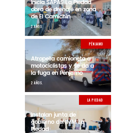
Inicia SAPAS La Piedad
obra de drenaje en zona
de El Camichín
2 AÑOS.
PÉNJAMO
Atropella camioneta a
motociclistas y se da a
la fuga en Pénjamo
2 AÑOS.
LA PIEDAD
Instalan junta de
gobierno del IMM La
Piedad