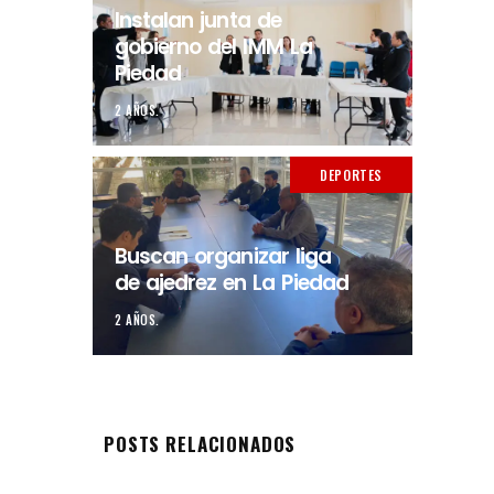
Instalan junta de
gobierno del IMM La
Piedad
2 AÑOS.
DEPORTES
Buscan organizar liga
de ajedrez en La Piedad
2 AÑOS.
POSTS RELACIONADOS