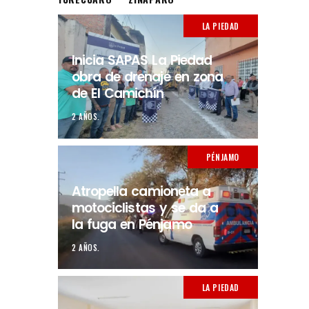
LA PIEDAD
Inicia SAPAS La Piedad
obra de drenaje en zona
de El Camichín
2 AÑOS.
PÉNJAMO
Atropella camioneta a
motociclistas y se da a
la fuga en Pénjamo
2 AÑOS.
LA PIEDAD